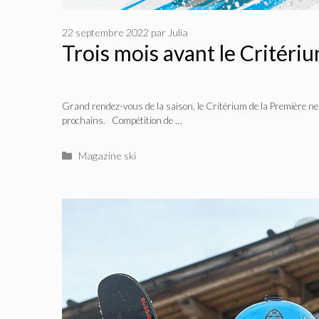
22 septembre 2022
par
Julia
Trois mois avant le Critéri
Grand rendez-vous de la saison, le Critérium de la Première ne
prochains. Compétition de …
Catégories
Magazine ski