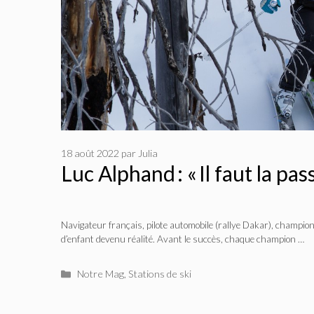
18 août 2022
par
Julia
Luc Alphand : « Il faut la pas
Navigateur français, pilote automobile (rallye Dakar), champion
d’enfant devenu réalité. Avant le succès, chaque champion …
Catégories
Notre Mag
,
Stations de ski