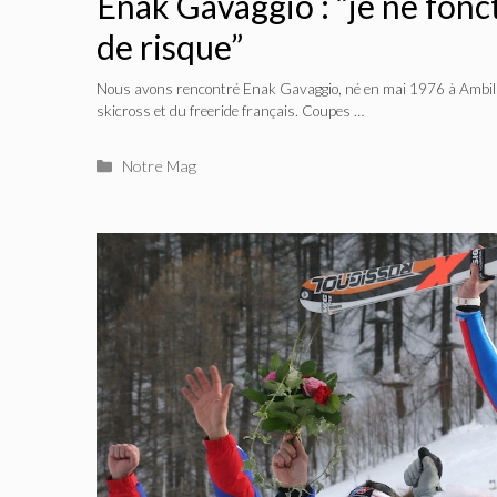
Enak Gavaggio : “je ne fonc
de risque”
Nous avons rencontré Enak Gavaggio, né en mai 1976 à Ambilly 
skicross et du freeride français. Coupes …
Catégories
Notre Mag