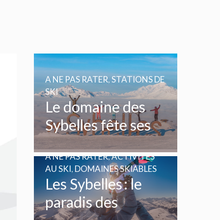
A NE PAS RATER
,
STATIONS DE
SKI
Le domaine des
Sybelles fête ses
20 ans
A NE PAS RATER
,
ACTIVITÉS
AU SKI
,
DOMAINES SKIABLES
Les Sybelles : le
paradis des