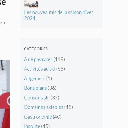
se
Les nouveautés de la saison hiver
2024
 du
CATÉGORIES
A ne pas rater
(118)
Activités au ski
(88)
Allgemein
(1)
Bons plans
(36)
Conseils ski
(37)
Domaines skiables
(45)
Gastronomie
(40)
Insolite
(45)