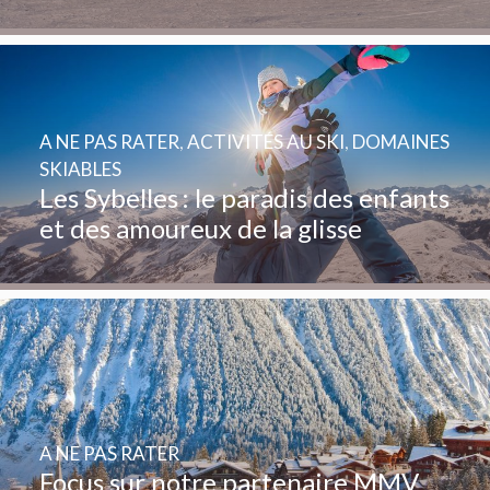
A NE PAS RATER
,
ACTIVITÉS AU SKI
,
DOMAINES
SKIABLES
Les Sybelles : le paradis des enfants
et des amoureux de la glisse
A NE PAS RATER
Focus sur notre partenaire MMV