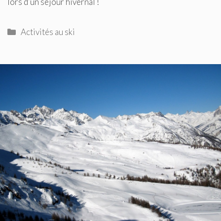
lors d’un séjour hivernal !
Catégories
Activités au ski