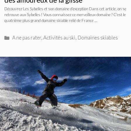
Découvrez Les Sybelles et son domaine d’exception Dans cet article, on se
retrouve aux Sybelles ! Vous connaissez ce merveilleux domaine ? C’est le
quatrième plus grand domaine skiable relié de France …
Catégories
A ne pas rater
,
Activités au ski
,
Domaines skiables