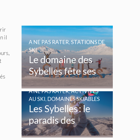
rir
n il
A NE PAS RATER
,
STATIONS DE
SKI
ours,
Le domaine des
t
s
Sybelles fête ses
tés
20 ans
A NE PAS RATER
,
ACTIVITÉS
AU SKI
,
DOMAINES SKIABLES
Les Sybelles : le
paradis des
enfants et des