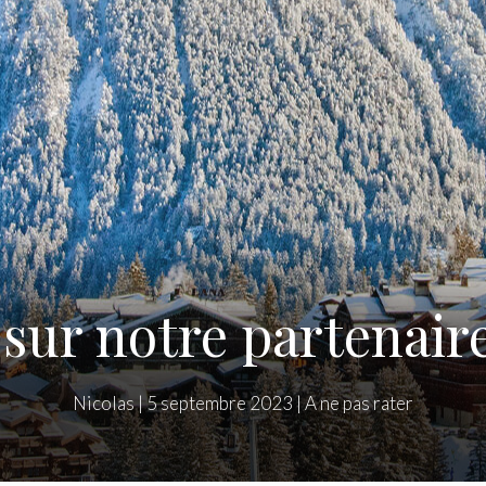
 sur notre partenai
Nicolas
|
5 septembre 2023
|
A ne pas rater