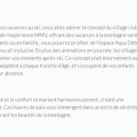
os vacances au ski, vous allez adorer le concept du village club
de l’expérience MMV, offrant des vacances à la montagne ser
amis ou en famille, vous pourrez profiter de l’espace Aqua Dé
 all inclusive. En plus des animations en journée, les village
imer vos moments après-ski. Ce concept plaît énormément a
adaptent à chaque tranche d’âge, et s’occupent de vos enfants
ur absence.
lité et le confort se marient harmonieusement, créant une
e. Ces havres de paix vous immergent dans un écrin de sérénit
rant les beautés de la montagne.