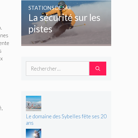
amoureux de la
STATIONS DE SKI
glisse
La sécurité sur les
pistes
.
ènes
tente
s
ux
Rechercher :
é,
Le domaine des Sybelles fête ses 20
ans