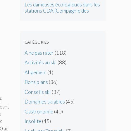
Les dameuses écologiques dans les
stations CDA (Compagnie des
Alpes)
CATÉGORIES
A ne pas rater
(118)
Activités au ski
(88)
Allgemein
(1)
Bons plans
(36)
Conseils ski
(37)
é
Domaines skiables
(45)
réant
Gastronomie
(40)
s
es
Insolite
(45)
0 au