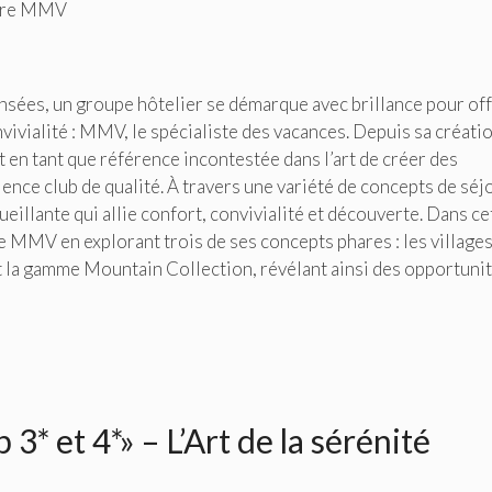
aire MMV
nsées, un groupe hôtelier se démarque avec brillance pour off
vivialité : MMV, le spécialiste des vacances. Depuis sa créatio
en tant que référence incontestée dans l’art de créer des
ience club de qualité. À travers une variété de concepts de séj
llante qui allie confort, convivialité et découverte. Dans ce
de MMV en explorant trois de ses concepts phares : les village
 et la gamme Mountain Collection, révélant ainsi des opportuni
 3* et 4*» – L’Art de la sérénité