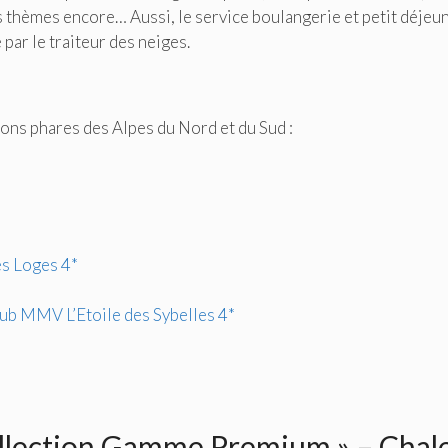
s thèmes encore… Aussi, le service boulangerie et petit déjeu
par le traiteur des neiges.
ons phares des Alpes du Nord et du Sud :
s Loges 4*
ub MMV L’Etoile des Sybelles 4*
ollection Gamme Premium » – Chal