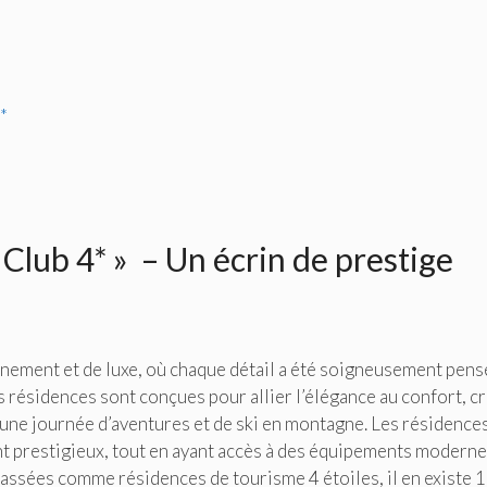
*
Club 4* » – Un écrin de prestige
nement et de luxe, où chaque détail a été soigneusement pens
s résidences sont conçues pour allier l’élégance au confort, c
 une journée d’aventures et de ski en montagne. Les résidence
nt prestigieux, tout en ayant accès à des équipements modern
assées comme résidences de tourisme 4 étoiles, il en existe 1