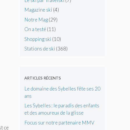
Le ski par Travelski
(7)
Magazine ski
(4)
Notre Mag
(29)
On a testé
(11)
Shopping ski
(10)
Stations de ski
(368)
ARTICLES RÉCENTS
Le domaine des Sybelles fête ses 20
ans
Les Sybelles : le paradis des enfants
et des amoureux de la glisse
Focus sur notre partenaire MMV
st ce