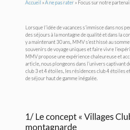
Accueil
»
A ne pas rater
»
Focus sur notre parten
Lorsque l’idée de vacances s’immisce dans nos pe
des séjours à la montagne de qualité et dans la con
y a maintenant 30 ans, MMV s’est hissé au sommet 
souvenirs de voyage uniques et faire vivre l’expér
MMV propose une expérience chaleureuse et accuei
article, nous plongeons dans l’univers captivant 
club 3 et 4 étoiles, les résidences club 4 étoiles
de séjour haut de gamme inégalée.
1/ Le concept « Villages Club
montagnarde