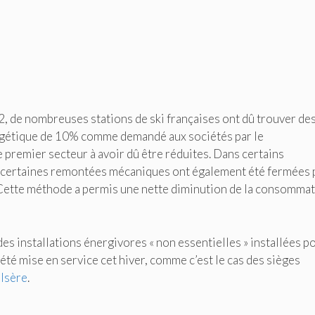
2, de nombreuses stations de ski françaises ont dû trouver de
gétique de 10% comme demandé aux sociétés par le
remier secteur à avoir dû être réduites. Dans certains
e, certaines remontées mécaniques ont également été fermées
s. Cette méthode a permis une nette diminution de la consomma
es installations énergivores « non essentielles » installées p
 été mise en service cet hiver, comme c’est le cas des sièges
’Isère
.