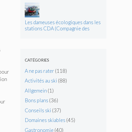
Les dameuses écologiques dans les
stations CDA (Compagnie des
Alpes)
s
CATÉGORIES
A ne pas rater
(118)
 pour
tion
Activités au ski
(88)
Allgemein
(1)
Bons plans
(36)
our
Conseils ski
(37)
Domaines skiables
(45)
Gastronomie
(40)