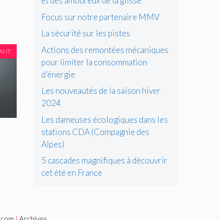
et des amoureux de la glisse
Focus sur notre partenaire MMV
La sécurité sur les pistes
Actions des remontées mécaniques
VANT
pour limiter la consommation
d’énergie
Les nouveautés de la saison hiver
2024
Les dameuses écologiques dans les
stations CDA (Compagnie des
Alpes)
5 cascades magnifiques à découvrir
cet été en France
i.com
|
Archives