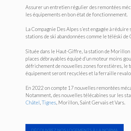
Assurer un entretien régulier des remontées méca
les équipements en bon état de fonctionnement.
La Compagnie Des Alpes s’est engagée à réduire
stations de ski abandonnées comme le téléski de
Située dans le Haut-Giffre, la station de Morillon
places débrayables équipé d’un moteur moins gour
défrichement de nouvelles zones forestières, le tra
équipement seront recyclées et la ferraille revalo
En 2022 on compte 17 nouvelles remontées mécan
Notamment, des nouvelles télécabines sur les sta
Châtel
,
Tignes
, Morillon, Saint Gervais et Vars.
DÉCOUVREZ NOS LOGEMENTS À LA NORMA