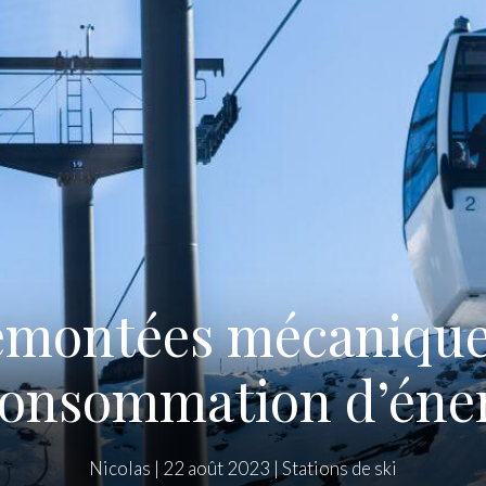
emontées mécanique
consommation d’éne
Nicolas
|
22 août 2023
|
Stations de ski