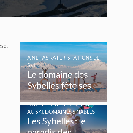
pact
A NE PAS RATER
,
STATIONS DE
SKI
Le domaine des
au
Sybelles fête ses
20 ans
A NE PAS RATER
,
ACTIVITÉS
AU SKI
,
DOMAINES SKIABLES
Les Sybelles : le
paradis des