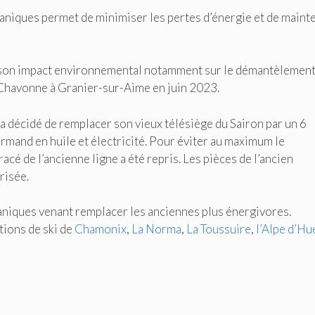
niques permet de minimiser les pertes d’énergie et de maint
 son impact environnemental notamment sur le démantèlement
 Chavonne à Granier-sur-Aime en juin 2023.
 a décidé de remplacer son vieux télésiège du Sairon par un 6
mand en huile et électricité. Pour éviter au maximum le
cé de l’ancienne ligne a été repris. Les pièces de l’ancien
risée.
iques venant remplacer les anciennes plus énergivores.
tions de ski de
Chamonix
,
La Norma
,
La Toussuire
,
l’Alpe d’Hu