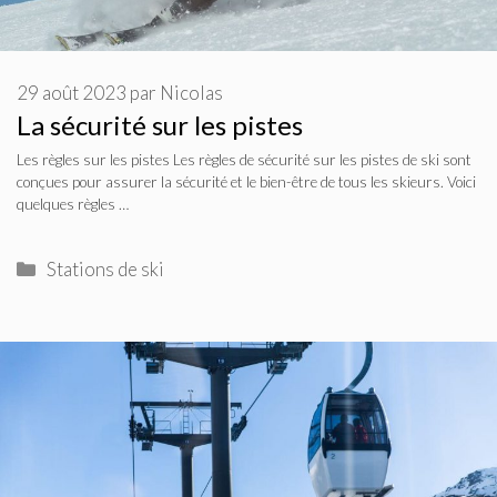
29 août 2023
par
Nicolas
La sécurité sur les pistes
Les règles sur les pistes Les règles de sécurité sur les pistes de ski sont
conçues pour assurer la sécurité et le bien-être de tous les skieurs. Voici
quelques règles …
Catégories
Stations de ski