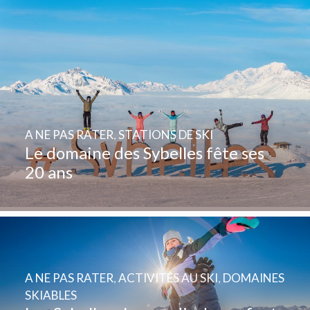
A NE PAS RATER
,
STATIONS DE SKI
Le domaine des Sybelles fête ses
20 ans
A NE PAS RATER
,
ACTIVITÉS AU SKI
,
DOMAINES
SKIABLES