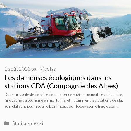
1 août 2023
par
Nicolas
Les dameuses écologiques dans les
stations CDA (Compagnie des Alpes)
Dans un contexte de prise de conscience environnementale croissante,
l’industrie du tourisme en montagne, et notamment les stations de ski,
se mobilisent pour réduire leur impact sur l’écosystème fragile des …
Catégories
Stations de ski