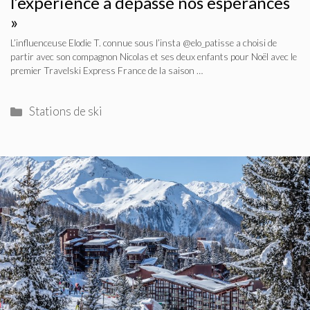
l’expérience a dépassé nos espérances
»
L’influenceuse Elodie T. connue sous l’insta @elo_patisse a choisi de
partir avec son compagnon Nicolas et ses deux enfants pour Noël avec le
premier Travelski Express France de la saison …
Catégories
Stations de ski