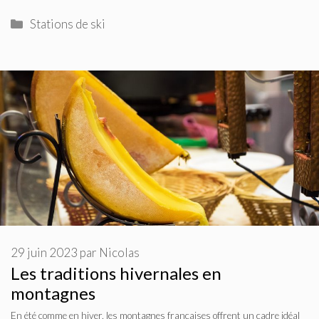
Catégories
Stations de ski
29 juin 2023
par
Nicolas
Les traditions hivernales en
montagnes
En été comme en hiver, les montagnes françaises offrent un cadre idéal