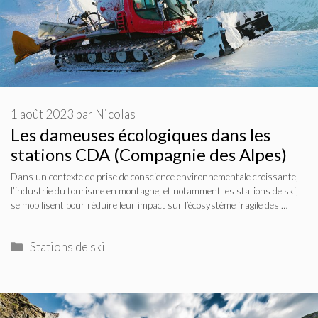
1 août 2023
par
Nicolas
Les dameuses écologiques dans les
stations CDA (Compagnie des Alpes)
Dans un contexte de prise de conscience environnementale croissante,
l’industrie du tourisme en montagne, et notamment les stations de ski,
se mobilisent pour réduire leur impact sur l’écosystème fragile des …
Catégories
Stations de ski