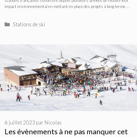
stations françaises s’efforcent depuis plusieurs années de réduire leur
impact environnemental en mettant en place des projets à long terme …
Catégories
Stations de ski
6 juillet 2023
par
Nicolas
Les évènements à ne pas manquer cet