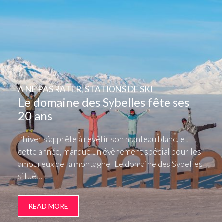
A NE PAS RATER
,
STATIONS DE SKI
Le domaine des Sybelles fête ses
20 ans
L’hiver s’apprête à revêtir son manteau blanc, et
cette année, marque un évènement spécial pour les
amoureux de la montagne. Le domaine des Sybelles
situé…
READ MORE