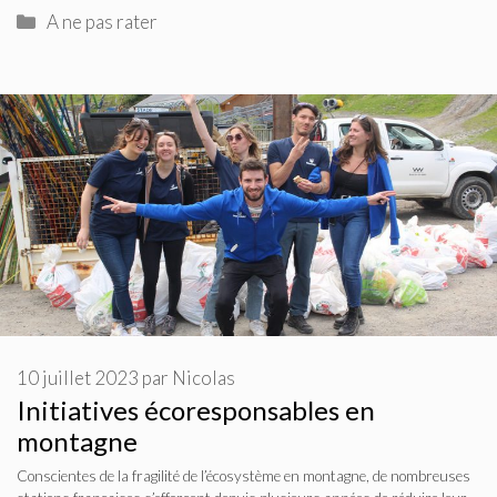
Catégories
A ne pas rater
10 juillet 2023
par
Nicolas
Initiatives écoresponsables en
montagne
Conscientes de la fragilité de l’écosystème en montagne, de nombreuses