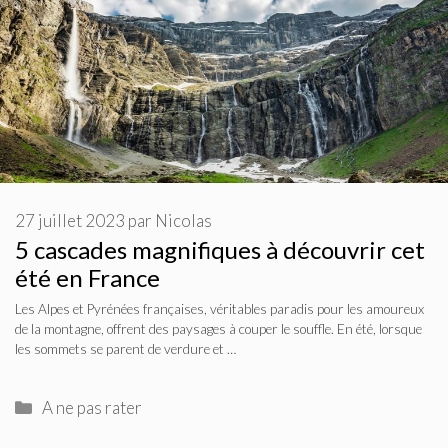
27 juillet 2023
par
Nicolas
5 cascades magnifiques à découvrir cet
été en France
Les Alpes et Pyrénées françaises, véritables paradis pour les amoureux
de la montagne, offrent des paysages à couper le souffle. En été, lorsque
les sommets se parent de verdure et …
Catégories
A ne pas rater