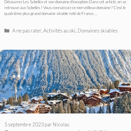
Découvrez Les Sybelles et son domaine d’exception Dans cet article, on se
retrouve aux Sybelles ! Vous connaissez ce merveilleux domaine ? C’est le
quatrième plus grand domaine skiable relié de France …
Catégories
A ne pas rater
,
Activités au ski
,
Domaines skiables
5 septembre 2023
par
Nicolas