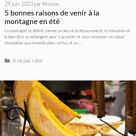
29 juin 2023
par
Nicolas
5 bonnes raisons de venir à la
montagne en été
La montagne se définit comme un lieu où le dépaysement, la relaxation et
le bien-être se mélangent pour s’accorder et vous concocter un séjour
d’exception aux innombrables vertus et au …
Catégories
A ne pas rater