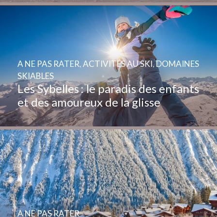
A NE PAS RATER
,
ACTIVITÉS AU SKI
,
DOMAINES
SKIABLES
Les Sybelles : le paradis des enfants
et des amoureux de la glisse
A NE PAS RATER