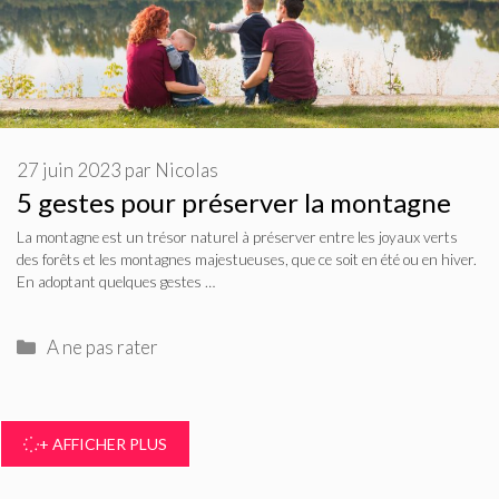
27 juin 2023
par
Nicolas
5 gestes pour préserver la montagne
La montagne est un trésor naturel à préserver entre les joyaux verts
des forêts et les montagnes majestueuses, que ce soit en été ou en hiver.
En adoptant quelques gestes …
Catégories
A ne pas rater
+ AFFICHER PLUS