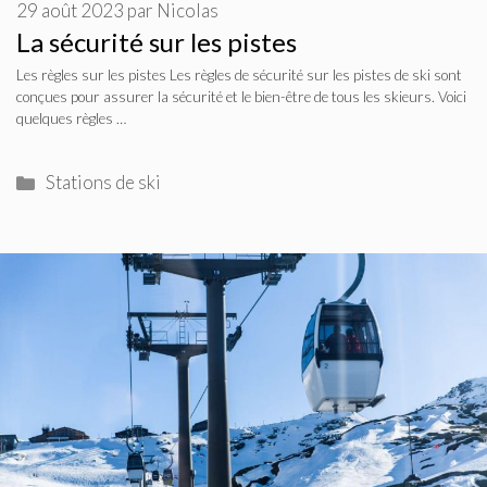
29 août 2023
par
Nicolas
La sécurité sur les pistes
Les règles sur les pistes Les règles de sécurité sur les pistes de ski sont
conçues pour assurer la sécurité et le bien-être de tous les skieurs. Voici
quelques règles …
Catégories
Stations de ski