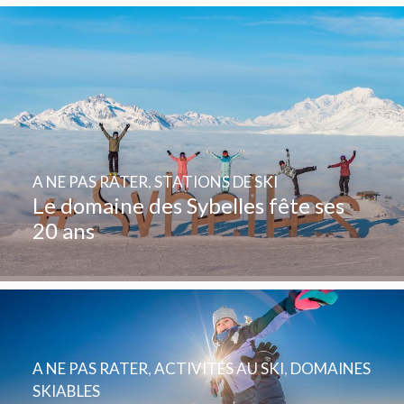
A NE PAS RATER
,
STATIONS DE SKI
Le domaine des Sybelles fête ses
20 ans
A NE PAS RATER
,
ACTIVITÉS AU SKI
,
DOMAINES
SKIABLES