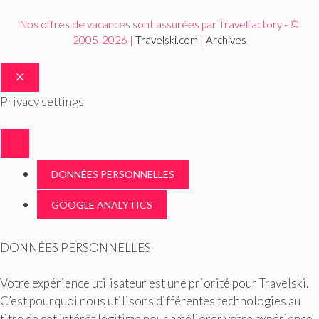
Nos offres de vacances sont assurées par Travelfactory - ©
2005-2026 |
Travelski.com
|
Archives
FERMER
Privacy settings
DONNÉES PERSONNELLES
GOOGLE ANALYTICS
DONNÉES PERSONNELLES
Votre expérience utilisateur est une priorité pour Travelski.
C’est pourquoi nous utilisons différentes technologies au
titre de cet intérêt légitime pour améliorer votre expérience