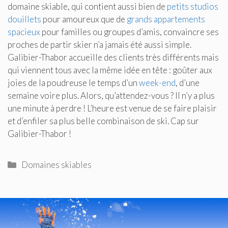
domaine skiable, qui contient aussi bien de
petits studios
douillets
pour amoureux que de
grands appartements
spacieux
pour familles ou groupes d’amis, convaincre ses
proches de partir skier n’a jamais été aussi simple.
Galibier-Thabor accueille des clients très différents mais
qui viennent tous avec la même idée en tête : goûter aux
joies de la poudreuse le temps d’un
week-end
, d’une
semaine voire plus. Alors, qu’attendez-vous ? Il n’y a plus
une minute à perdre ! L’heure est venue de se faire plaisir
et d’enfiler sa plus belle combinaison de ski. Cap sur
Galibier-Thabor !
Catégories
Domaines skiables