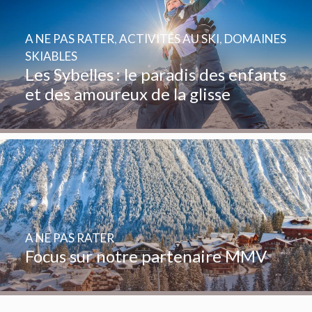
A NE PAS RATER
,
ACTIVITÉS AU SKI
,
DOMAINES
SKIABLES
Les Sybelles : le paradis des enfants
et des amoureux de la glisse
A NE PAS RATER
Focus sur notre partenaire MMV