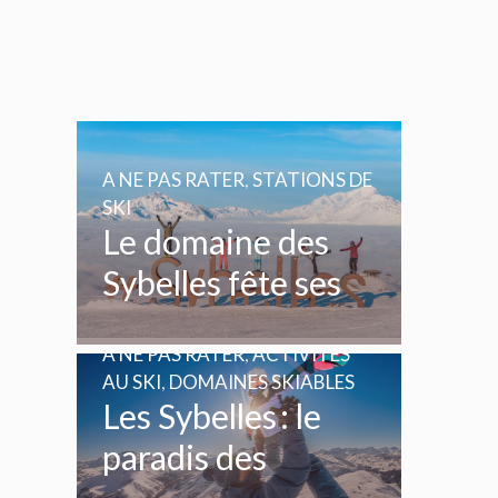
A NE PAS RATER
,
STATIONS DE
SKI
Le domaine des
Sybelles fête ses
20 ans
A NE PAS RATER
,
ACTIVITÉS
AU SKI
,
DOMAINES SKIABLES
Les Sybelles : le
paradis des