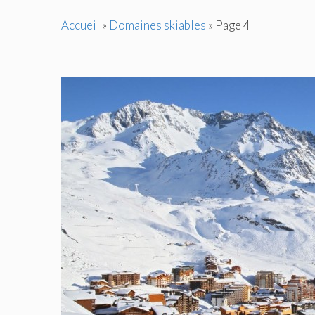
Accueil
»
Domaines skiables
»
Page 4