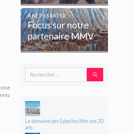
enfants et des
amoureux de la
A NE PAS RATER
glisse
Focus sur notre
partenaire MMV
Rechercher :
opose
uvrez
Le domaine des Sybelles fête ses 20
ans