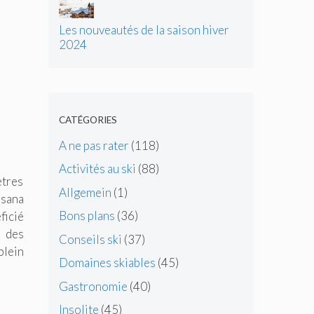
Les nouveautés de la saison hiver
2024
CATÉGORIES
A ne pas rater
(118)
Activités au ski
(88)
ètres
Allgemein
(1)
esana
Bons plans
(36)
ficié
 des
Conseils ski
(37)
plein
Domaines skiables
(45)
Gastronomie
(40)
Insolite
(45)