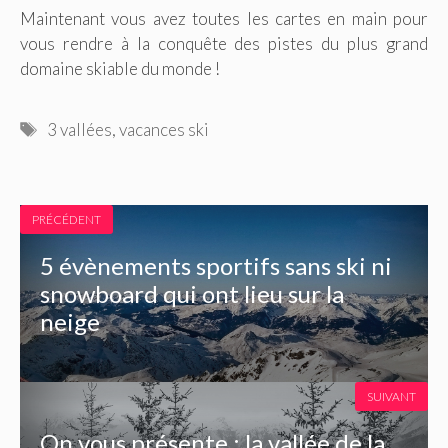
Maintenant vous avez toutes les cartes en main pour
vous rendre à la conquête des pistes du plus grand
domaine skiable du monde !
Étiquettes
3 vallées
,
vacances ski
PRÉCÉDENT
5 évènements sportifs sans ski ni
snowboard qui ont lieu sur la
neige
SUIVANT
On vous présente : la vallée de la