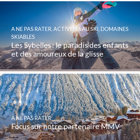
A NE PAS RATER
,
ACTIVITÉS AU SKI
,
DOMAINES
SKIABLES
Les Sybelles : le paradis des enfants
et des amoureux de la glisse
A NE PAS RATER
Focus sur notre partenaire MMV