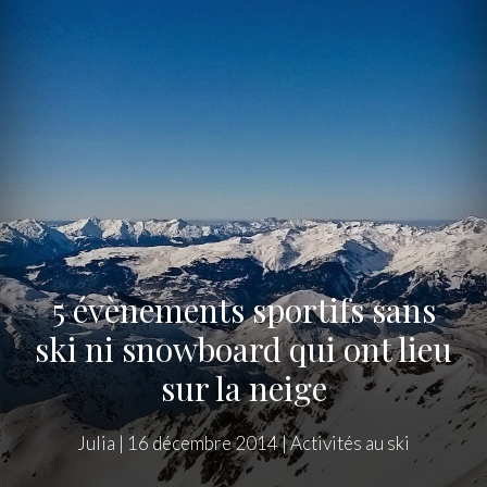
5 évènements sportifs sans
ski ni snowboard qui ont lieu
sur la neige
Julia
|
16 décembre 2014
|
Activités au ski