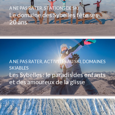
A NE PAS RATER
,
STATIONS DE SKI
Le domaine des Sybelles fête ses
20 ans
A NE PAS RATER
,
ACTIVITÉS AU SKI
,
DOMAINES
SKIABLES
Les Sybelles : le paradis des enfants
et des amoureux de la glisse