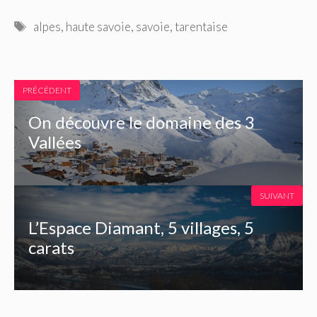
Étiquettes
alpes
,
haute savoie
,
savoie
,
tarentaise
PRÉCÉDENT
On découvre le domaine des 3
Vallées
SUIVANT
L’Espace Diamant, 5 villages, 5
carats