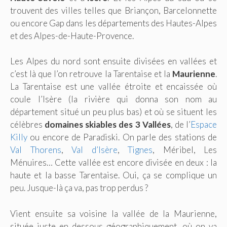
trouvent des villes telles que Briançon, Barcelonnette
ou encore Gap dans les départements des Hautes-Alpes
et des Alpes-de-Haute-Provence.
Les Alpes du nord sont ensuite divisées en vallées et
c’est là que l’on retrouve la Tarentaise et la
Maurienne
.
La Tarentaise est une vallée étroite et encaissée où
coule l’Isère (la rivière qui donna son nom au
département situé un peu plus bas) et où se situent les
célèbres
domaines skiables des 3 Vallées
, de l’
Espace
Killy
ou encore de Paradiski. On parle des stations de
Val Thorens
,
Val d’Isère
,
Tignes
, Méribel, Les
Ménuires… Cette vallée est encore divisée en deux : la
haute et la basse Tarentaise. Oui, ça se complique un
peu. Jusque-là ça va, pas trop perdus ?
Vient ensuite sa voisine la vallée de la Maurienne,
située juste en dessous géographiquement, où on va