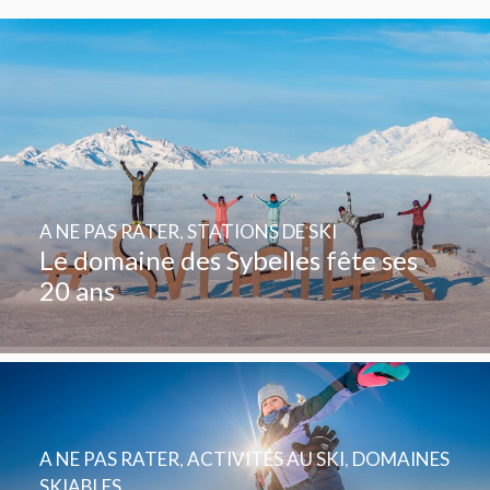
A NE PAS RATER
,
STATIONS DE SKI
Le domaine des Sybelles fête ses
20 ans
A NE PAS RATER
,
ACTIVITÉS AU SKI
,
DOMAINES
SKIABLES