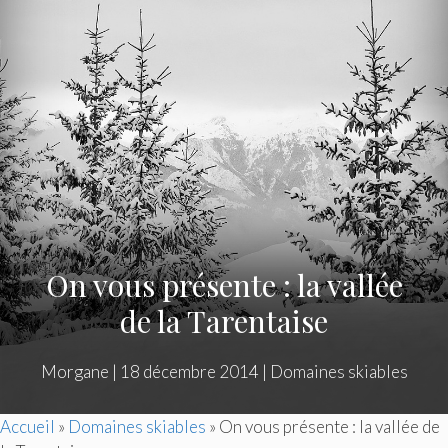
On vous présente : la vallée
de la Tarentaise
Morgane
|
18 décembre 2014
|
Domaines skiables
Accueil
»
Domaines skiables
»
On vous présente : la vallée de