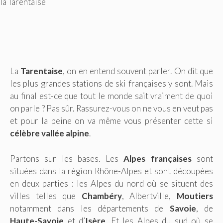
la Tarentaise
La
Tarentaise
, on en entend souvent parler. On dit que
les plus grandes stations de ski françaises y sont. Mais
au final est-ce que tout le monde sait vraiment de quoi
on parle ? Pas sûr. Rassurez-vous on ne vous en veut pas
et pour la peine on va même vous présenter cette si
célèbre vallée alpine
.
Partons sur les bases. Les
Alpes françaises
sont
situées dans la région Rhône-Alpes et sont découpées
en deux parties : les Alpes du nord où se situent des
villes telles que
Chambéry
, Albertville,
Moutiers
notamment dans les départements de
Savoie
, de
Haute-Savoie
et d’
Isère
. Et les Alpes du sud où se