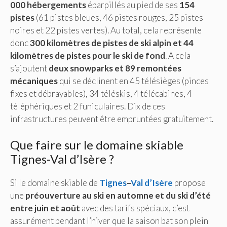
000 hébergements
éparpillés au pied de ses
154
pistes
(61 pistes bleues, 46 pistes rouges, 25 pistes
noires et 22 pistes vertes). Au total, cela représente
donc
300 kilomètres de pistes de ski alpin et 44
kilomètres de pistes pour le ski de fond
. A cela
s’ajoutent
deux snowparks et 89 remontées
mécaniques
qui se déclinent en 45 télésièges (pinces
fixes et débrayables), 34 téléskis, 4 télécabines, 4
téléphériques et 2 funiculaires. Dix de ces
infrastructures peuvent être empruntées gratuitement.
Que faire sur le domaine skiable
Tignes-Val d’Isère ?
Si le domaine skiable de
Tignes
–
Val d’Isère
propose
une
préouverture au ski en automne et du ski d’été
entre juin et août
avec des tarifs spéciaux, c’est
assurément pendant l’hiver que la saison bat son plein