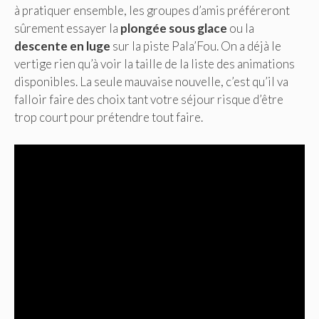
à pratiquer ensemble, les groupes d’amis préféreront
sûrement essayer la
plongée sous glace
ou la
descente en luge
sur la piste Pala’Fou. On a déjà le
vertige rien qu’à voir la taille de la liste des animations
disponibles. La seule mauvaise nouvelle, c’est qu’il va
falloir faire des choix tant votre séjour risque d’être
trop court pour prétendre tout faire.