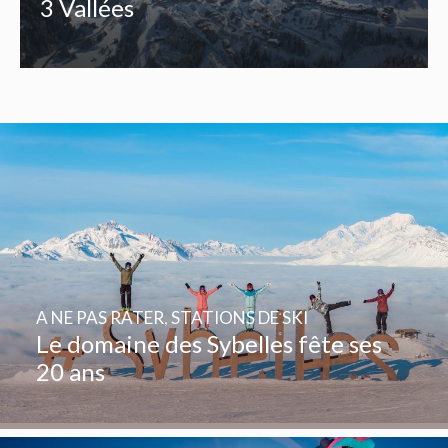
3 Vallées
A NE PAS RATER
,
STATIONS DE SKI
Le domaine des Sybelles fête ses
20 ans