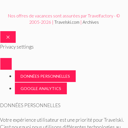
Nos offres de vacances sont assurées par Travelfactory - ©
2005-2026 |
Travelski.com
|
Archives
FERMER
Privacy settings
DONNÉES PERSONNELLES
GOOGLE ANALYTICS
DONNÉES PERSONNELLES
Votre expérience utilisateur est une priorité pour Travelski.
C’est pourquoi nous utilisons différentes technologies au