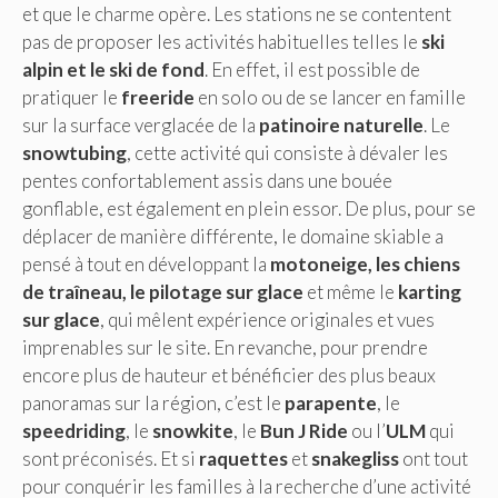
et que le charme opère. Les stations ne se contentent
pas de proposer les activités habituelles telles le
ski
alpin et le ski de fond
. En effet, il est possible de
pratiquer le
freeride
en solo ou de se lancer en famille
sur la surface verglacée de la
patinoire naturelle
. Le
snowtubing
, cette activité qui consiste à dévaler les
pentes confortablement assis dans une bouée
gonflable, est également en plein essor. De plus, pour se
déplacer de manière différente, le domaine skiable a
pensé à tout en développant la
motoneige, les chiens
de traîneau, le pilotage sur glace
et même le
karting
sur glace
, qui mêlent expérience originales et vues
imprenables sur le site. En revanche, pour prendre
encore plus de hauteur et bénéficier des plus beaux
panoramas sur la région, c’est le
parapente
, le
speedriding
, le
snowkite
, le
Bun J Ride
ou l’
ULM
qui
sont préconisés. Et si
raquettes
et
snakegliss
ont tout
pour conquérir les familles à la recherche d’une activité