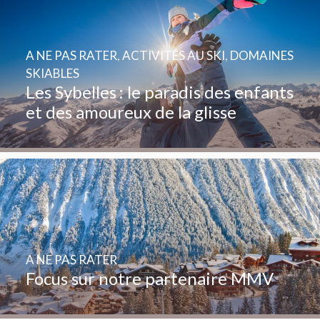
A NE PAS RATER
,
ACTIVITÉS AU SKI
,
DOMAINES
SKIABLES
Les Sybelles : le paradis des enfants
et des amoureux de la glisse
A NE PAS RATER
Focus sur notre partenaire MMV