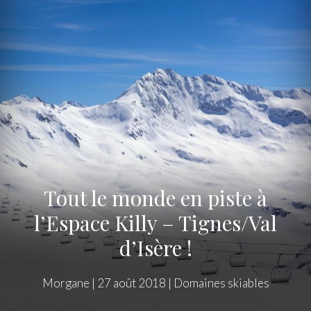
Tout le monde en piste à
l’Espace Killy – Tignes/Val
d’Isère !
Morgane
|
27 août 2018
|
Domaines skiables