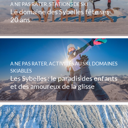
A NE PAS RATER
,
STATIONS DE SKI
Le domaine des Sybelles fête ses
20 ans
A NE PAS RATER
,
ACTIVITÉS AU SKI
,
DOMAINES
SKIABLES
Les Sybelles : le paradis des enfants
et des amoureux de la glisse