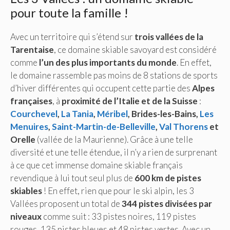
pour toute la famille !
Avec un territoire qui s’étend sur
trois vallées de la
Tarentaise
, ce domaine skiable savoyard est considéré
comme
l’un des plus importants du monde
. En effet,
le domaine rassemble pas moins de 8 stations de sports
d’hiver différentes qui occupent cette partie des
Alpes
françaises
, à
proximité de l’Italie et de la Suisse
:
Courchevel
,
La Tania
,
Méribel
, Brides-les-Bains,
Les
Menuires
,
Saint-Martin-de-Belleville
,
Val Thorens
et
Orelle
(vallée de la Maurienne). Grâce à une telle
diversité et une telle étendue, il n’y a rien de surprenant
à ce que cet immense domaine skiable français
revendique à lui tout seul plus de
600 km de pistes
skiables
! En effet, rien que pour le ski alpin, les 3
Vallées proposent un total de
344 pistes divisées par
niveaux
comme suit : 33 pistes noires, 119 pistes
rouges, 135 pistes bleues et 48 pistes vertes. Avec un