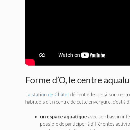
Forme d’O, le centre aqual
La station de Châtel
détient elle aussi son cen
habituels d’un centre de cette envergure, c’est à di
un espace aquatique
avec son bassin intér
possible de participer à différentes activi