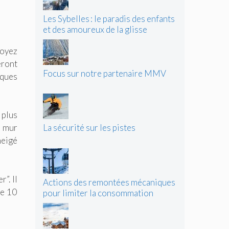
Les Sybelles : le paradis des enfants
et des amoureux de la glisse
soyez
eront
Focus sur notre partenaire MMV
iques
 plus
n mur
La sécurité sur les pistes
neigé
”. Il
Actions des remontées mécaniques
de 10
pour limiter la consommation
d’énergie