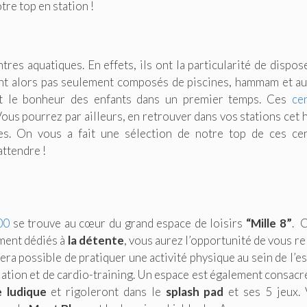
tre top en station !
res aquatiques. En effets, ils ont la particularité de dispos
sont alors pas seulement composés de piscines, hammam et au
nt le bonheur des enfants dans un premier temps. Ces
ce
ous pourrez par ailleurs, en retrouver dans vos stations cet h
s. On vous a fait une sélection de notre top de ces ce
attendre !
00
se trouve au cœur du grand espace de loisirs
“Mille 8”
. 
ement dédiés à
la détente
, vous aurez l’opportunité de vous re
ra possible de pratiquer une activité physique au sein de l’e
ulation et de cardio-training. Un espace est également consacr
 ludique
et rigoleront dans le
splash pad
et ses 5 jeux.