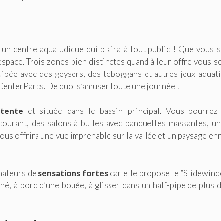
 un centre aqualudique qui plaira à tout public ! Que vous 
 espace. Trois zones bien distinctes quand à leur offre vous s
uipée avec des geysers, des toboggans et autres jeux aquat
s CenterParcs. De quoi s’amuser toute une journée !
tente
et située dans le bassin principal. Vous pourrez
 courant, des salons à bulles avec banquettes massantes, u
vous offrira une vue imprenable sur la vallée et un paysage en
mateurs de
sensations fortes
car elle propose le “Slidewinder
ené, à bord d’une bouée, à glisser dans un half-pipe de plus 