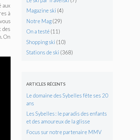
Le ski par Travelski
(7)
é aux
Magazine ski
(4)
res à
Notre Mag
(29)
 vous
c des
On a testé
(11)
n. On
Shopping ski
(10)
Stations de ski
(368)
ARTICLES RÉCENTS
Le domaine des Sybelles fête ses 20
ans
Les Sybelles : le paradis des enfants
et des amoureux de la glisse
Focus sur notre partenaire MMV