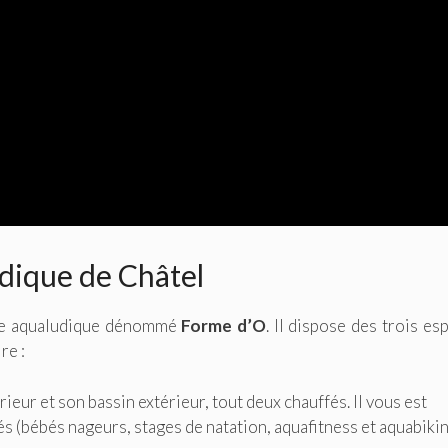
udique de Châtel
tre aqualudique dénommé
Forme d’O
. Il dispose des trois es
re :
ieur et son bassin extérieur, tout deux chauffés. Il vous est
tés (bébés nageurs, stages de natation, aquafitness et aquabikin