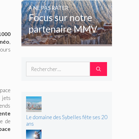
amoureux de la
A NE PAS RATER
glisse
Focus sur notre
partenaire MMV
1000
lnéo
,
cours
Rechercher :
space
 jets
tends
ente
Le domaine des Sybelles fête ses 20
ue de
ans
pace