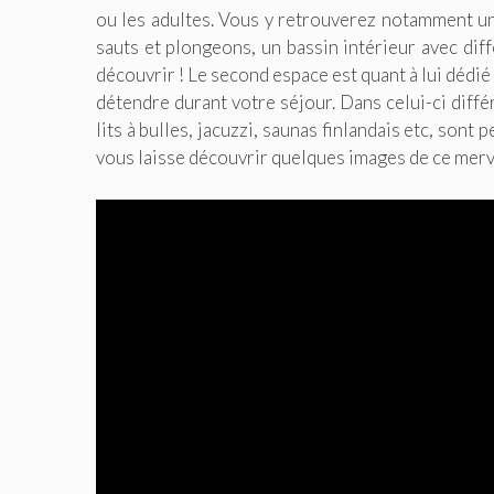
ou les adultes. Vous y retrouverez notamment un 
sauts et plongeons, un bassin intérieur avec diff
découvrir ! Le second espace est quant à lui dédi
détendre durant votre séjour. Dans celui-ci dif
lits à bulles, jacuzzi, saunas finlandais etc, son
vous laisse découvrir quelques images de ce mer