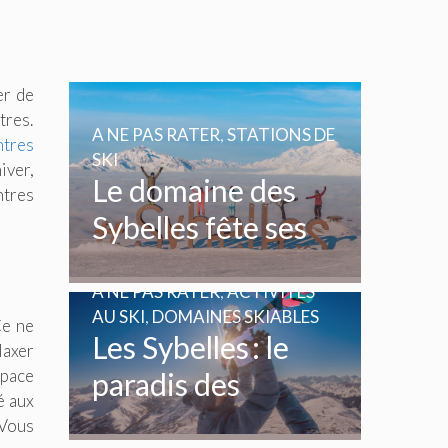
er de
tres.
A NE PAS RATER
,
STATIONS DE
ntres
SKI
iver,
Le domaine des
ntres
Sybelles fête ses
20 ans
A NE PAS RATER
,
ACTIVITÉS
AU SKI
,
DOMAINES SKIABLES
Ce ne
Les Sybelles : le
laxer
space
paradis des
é aux
enfants et des
 Vous