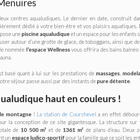
 Menuires
eux centres aqualudiques. Le dernier en date, construit da
ièrement dédié à votre bien-être et vos plaisirs aquatiques. I
ropose une
piscine aqualudique
et un espace pour les enfants s
muser autour d’une grotte de glace, de toboggans, ainsi que de
iale nommée
l’espace Wellness
vous offrira des bains balnéo
auna.
t basé quant à lui sur les prestations de
massages
,
model
otre séjour passe aussi par des instants de
pure détente
.
ualudique haut en couleurs !
 de montagne
!
La station de Courchevel
a en effet débour
r la conception de ce site gigantesque. La structure sur 
totale de
10 500 m²
et de
1361 m²
de plans d’eau. Deux 
nt un
espace ludico-sportif
pour la famille que ce soit les en