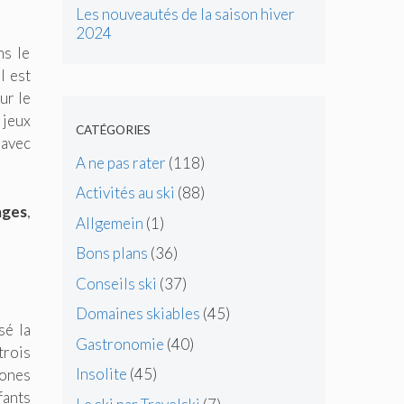
Les nouveautés de la saison hiver
2024
ns le
l est
ur le
 jeux
CATÉGORIES
 avec
A ne pas rater
(118)
Activités au ski
(88)
ages
,
Allgemein
(1)
Bons plans
(36)
Conseils ski
(37)
Domaines skiables
(45)
sé la
Gastronomie
(40)
trois
Insolite
(45)
zones
fants