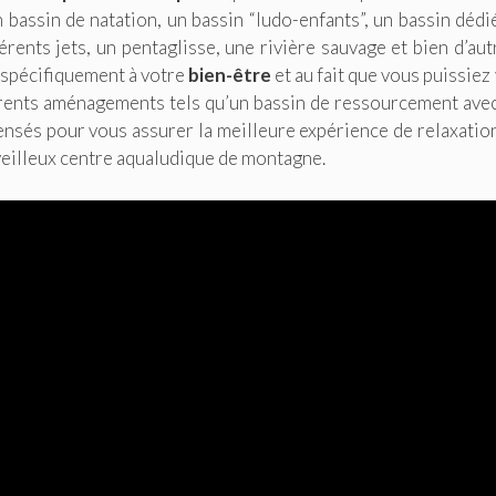
bassin de natation, un bassin “ludo-enfants”, un bassin dédi
érents jets, un pentaglisse, une rivière sauvage et bien d’aut
é spécifiquement à votre
bien-être
et au fait que vous puissiez
férents aménagements tels qu’un bassin de ressourcement ave
t pensés pour vous assurer la meilleure expérience de relaxatio
veilleux centre aqualudique de montagne.