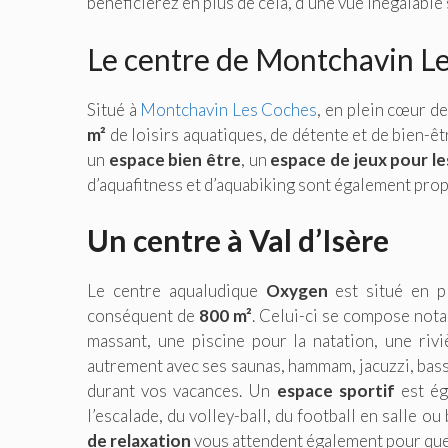
bénéficierez en plus de cela, d’une vue inégalable 
Le centre de Montchavin L
Situé à
Montchavin Les Coches
, en plein cœur d
m²
de loisirs aquatiques, de détente et de bien-êt
un
espace bien être
, un
espace de jeux pour le
d’aquafitness et d’aquabiking sont également prop
Un centre à Val d’Isère
Le centre aqualudique
Oxygen
est situé en p
conséquent de
800 m²
. Celui-ci se compose not
massant, une piscine pour la natation, une riv
autrement avec ses saunas, hammam, jacuzzi, bass
durant vos vacances. Un
espace sportif
est ég
l’escalade, du volley-ball, du football en salle ou
de relaxation
vous attendent également pour que 