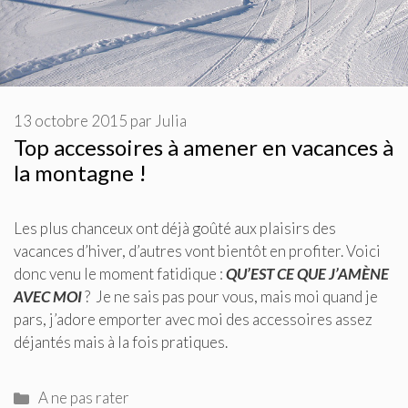
13 octobre 2015
par
Julia
Top accessoires à amener en vacances à
la montagne !
Les plus chanceux ont déjà goûté aux plaisirs des
vacances d’hiver, d’autres vont bientôt en profiter. Voici
donc venu le moment fatidique :
QU’EST CE QUE J’AMÈNE
AVEC MOI
? Je ne sais pas pour vous, mais moi quand je
pars, j’adore emporter avec moi des accessoires assez
déjantés mais à la fois pratiques.
Catégories
A ne pas rater