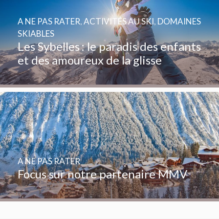
A NE PAS RATER
,
ACTIVITÉS AU SKI
,
DOMAINES
SKIABLES
Les Sybelles : le paradis des enfants
et des amoureux de la glisse
A NE PAS RATER
Focus sur notre partenaire MMV