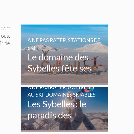
ndant
Nous,
A NE PAS RATER
,
STATIONS DE
ir de
SKI
Le domaine des
Sybelles fête ses
20 ans
A NE PAS RATER
,
ACTIVITÉS
AU SKI
,
DOMAINES SKIABLES
Les Sybelles : le
paradis des
enfants et des