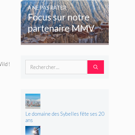
amoureux de la
A NE PAS RATER
glisse
Focus sur notre
partenaire MMV
Rechercher :
ild !
Le domaine des Sybelles fête ses 20
ans