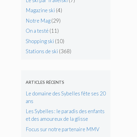
Le ski par Travelski
(7)
Magazine ski
(4)
Notre Mag
(29)
On a testé
(11)
Shopping ski
(10)
Stations de ski
(368)
ARTICLES RÉCENTS
Le domaine des Sybelles fête ses 20
ans
Les Sybelles : le paradis des enfants
et des amoureux de la glisse
Focus sur notre partenaire MMV