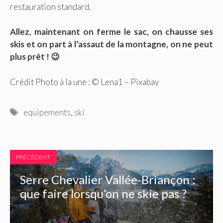
restauration standard.
Allez, maintenant on ferme le sac, on chausse ses
skis et on part à l’assaut de la montagne, on ne peut
plus prêt ! 😉
Crédit Photo à la une : © Lena1 – Pixabay
Étiquettes
equipements
,
ski
PRÉCÉDENT
Serre Chevalier Vallée-Briançon :
que faire lorsqu’on ne skie pas ?