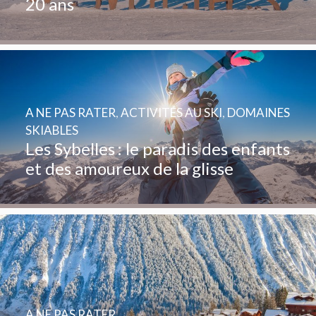
20 ans
A NE PAS RATER
,
ACTIVITÉS AU SKI
,
DOMAINES
SKIABLES
Les Sybelles : le paradis des enfants
et des amoureux de la glisse
A NE PAS RATER