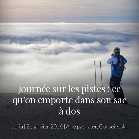
Journée sur les pistes : ce
qu’on emporte dans son sac
à dos
Julia
|
21 janvier 2016
|
A ne pas rater
,
Conseils ski