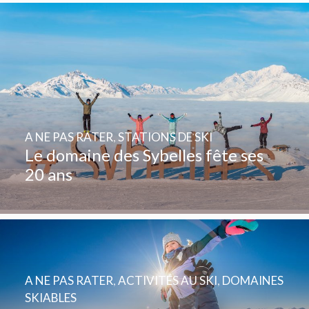
A NE PAS RATER
,
STATIONS DE SKI
Le domaine des Sybelles fête ses
20 ans
A NE PAS RATER
,
ACTIVITÉS AU SKI
,
DOMAINES
SKIABLES