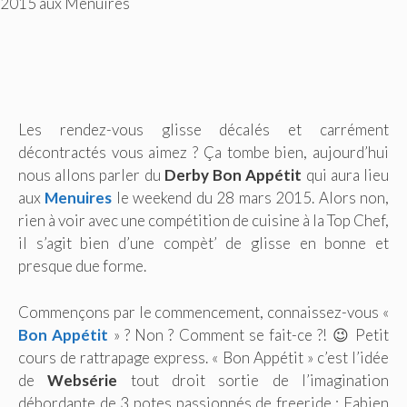
2015 aux Menuires
Les rendez-vous glisse décalés et carrément
décontractés vous aimez ? Ça tombe bien, aujourd’hui
nous allons parler du
Derby Bon Appétit
qui aura lieu
aux
Menuires
le weekend du 28 mars 2015. Alors non,
rien à voir avec une compétition de cuisine à la Top Chef,
il s’agit bien d’une compèt’ de glisse en bonne et
presque due forme.
Commençons par le commencement, connaissez-vous «
Bon Appétit
» ? Non ? Comment se fait-ce ?! 😉 Petit
cours de rattrapage express. « Bon Appétit » c’est l’idée
de
Websérie
tout droit sortie de l’imagination
débordante de 3 potes passionnés de freeride : Fabien