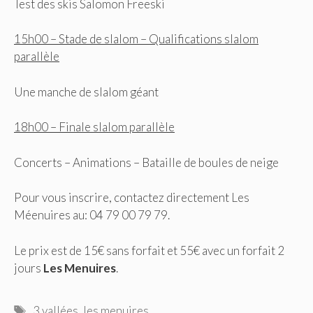
Test des skis Salomon Freeski
15h00 – Stade de slalom – Qualifications slalom
parallèle
Une manche de slalom géant
18h00 – Finale slalom parallèle
Concerts – Animations – Bataille de boules de neige
Pour vous inscrire, contactez directement Les
Méenuires au: 04 79 00 79 79.
Le prix est de 15€ sans forfait et 55€ avec un forfait 2
jours
Les Menuires
.
Étiquettes
3 vallées
,
les menuires