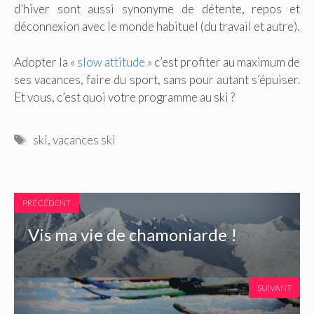
d’hiver sont aussi synonyme de détente, repos et
déconnexion avec le monde habituel (du travail et autre).
Adopter la «
slow attitude
» c’est profiter au maximum de
ses vacances, faire du sport, sans pour autant s’épuiser.
Et vous, c’est quoi votre programme au ski ?
Étiquettes
ski
,
vacances ski
PRÉCÉDENT
Vis ma vie de chamoniarde !
SUIVANT