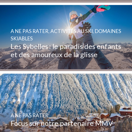
A NE PAS RATER
,
ACTIVITÉS AU SKI
,
DOMAINES
SKIABLES
Les Sybelles : le paradis des enfants
et des amoureux de la glisse
A NE PAS RATER
Focus sur notre partenaire MMV