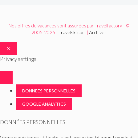
Nos offres de vacances sont assurées par Travelfactory - ©
2005-2026 |
Travelski.com
|
Archives
FERMER
Privacy settings
DONNÉES PERSONNELLES
GOOGLE ANALYTICS
DONNÉES PERSONNELLES
Votre expérience utilisateur est une priorité pour Travelski.