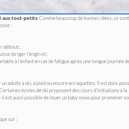
 aux tout-petits
. Comme beaucoup de bonnes idées, ce sont
mpose :
ir débout ;
sse diriger l’engin et ;
fortable à l’enfant en cas de fatigue après une longue journée d
r un adulte à ski, à pied ou encore en raquettes. Il est donc pos
 Certaines écoles de ski proposent des cours d’initiations à la
is il est aussi possible de louer un baby snow pour promener so
que sur :