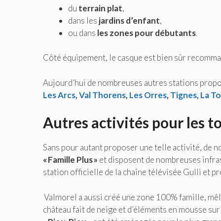
du
terrain plat
,
dans les
jardins d’enfant
,
ou dans
les zones pour débutants
.
Côté équipement, le casque est bien sûr recomman
Aujourd’hui de nombreuses autres stations propo
Les Arcs
,
Val Thorens
,
Les Orres
,
Tignes
,
La To
Autres activités pour les t
Sans pour autant proposer une telle activité, d
« Famille Plus »
et disposent de nombreuses infras
station officielle de la chaîne télévisée Gulli et
Valmorel a aussi créé une zone 100% famille, mêl
château fait de neige et d’éléments en mousse sur l