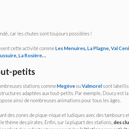
dé, car les chutes sont toujours possibles !
sent cette activité comme
Les Menuires
,
La Plagne
,
Val Cen
ussuire
,
La Rosière
…
out-petits
e nombreuses stations comme
Megève
ou
Valmorel
sont labelli
tructures adaptées aux tout-petits. Par exemple, Doucy est la
 propose ainsi de nombreuses animations pour tous les âges.
ant des zones de pique-nique et ludiques avec des tambours e
e thème des pirates. Enfin, sur la plupart des stations,
des cl