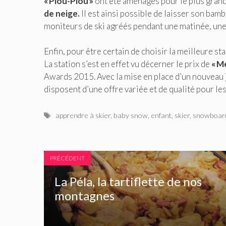
« Piou-Piou »
ont été aménagés pour le plus gran
de neige.
Il est ainsi possible de laisser son bam
moniteurs de ski agréés pendant une matinée, une
Enfin, pour être certain de choisir la meilleure st
La station s’est en effet vu décerner le prix de
« M
Awards 2015. Avec la mise en place d’un nouveau 
disposent d’une offre variée et de qualité pour les
Étiquettes
apprendre à skier
,
baby snow
,
enfant
,
skier
,
snowboar
PRÉCÉDENT
La Péla, la tartiflette de nos
montagnes