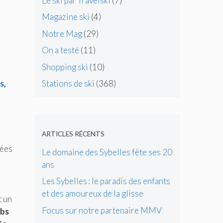
Le ski par Travelski
(7)
Magazine ski
(4)
Notre Mag
(29)
On a testé
(11)
Shopping ski
(10)
is
,
Stations de ski
(368)
ARTICLES RÉCENTS
sées
Le domaine des Sybelles fête ses 20
ans
Les Sybelles : le paradis des enfants
et des amoureux de la glisse
t un
Focus sur notre partenaire MMV
ubs