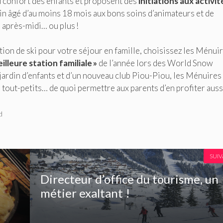
d confort des enfants et proposent des
initiations aux activit
bin âgé d’au moins 18 mois aux bons soins d’animateurs et de
 après-midi… ou plus !
ation de ski pour votre séjour en famille, choisissez les Ménuir
eilleure station familiale »
de l’année lors des World Snow
jardin d’enfants et d’un nouveau club Piou-Piou, les Ménuires
 tout-petits… de quoi permettre aux parents d’en profiter aussi
d
SUI
Directeur d’office du tourisme, un
métier exaltant !