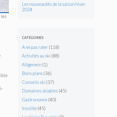
Les nouveautés de la saison hiver
2024
 les
CATÉGORIES
A ne pas rater
(118)
e
Activités au ski
(88)
Allgemein
(1)
Bons plans
(36)
sible
Conseils ski
(37)
i-
Domaines skiables
(45)
Gastronomie
(40)
Insolite
(45)