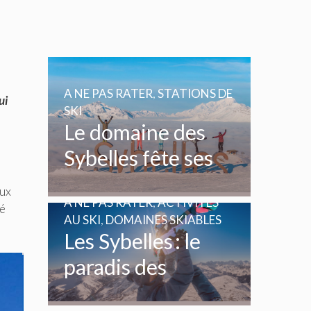
A NE PAS RATER
,
STATIONS DE
ui
SKI
Le domaine des
Sybelles fête ses
20 ans
aux
A NE PAS RATER
,
ACTIVITÉS
té
AU SKI
,
DOMAINES SKIABLES
Les Sybelles : le
paradis des
enfants et des