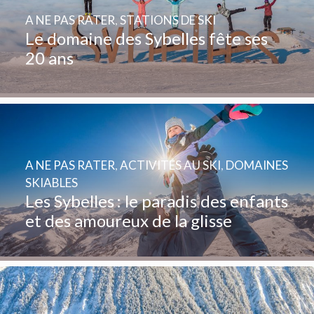
A NE PAS RATER
,
STATIONS DE SKI
Le domaine des Sybelles fête ses
20 ans
A NE PAS RATER
,
ACTIVITÉS AU SKI
,
DOMAINES
SKIABLES
Les Sybelles : le paradis des enfants
et des amoureux de la glisse