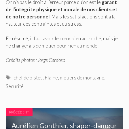
On n’a pas le droit à l’erreur parce qu’on est le
garant
de l’intégrité physique et morale de nos clients et
de notre personnel
. Mais les satisfactions sont à la
hauteur des contraintes et du stress.
En résumé, il faut avoir le cœur bien accroché, mais je
ne changerais de métier pour rien au monde !
Crédits photos : Jorge Cardoso
Étiquettes
chef de pistes
,
Flaine
,
métiers de montagne
,
Sécurité
PRÉCÉDENT
Aurélien Gonthier, shaper-dameur