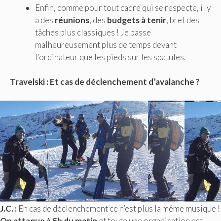
Enfin, comme pour tout cadre qui se respecte, il y
a des
réunions
, des
budgets à tenir
, bref des
tâches plus classiques ! Je passe
malheureusement plus de temps devant
l’ordinateur que les pieds sur les spatules.
Travelski : Et cas de déclenchement d’avalanche ?
J.C. :
En cas de déclenchement ce n’est plus la même musique !
On attaque à 5h du matin
et toute une organisation est