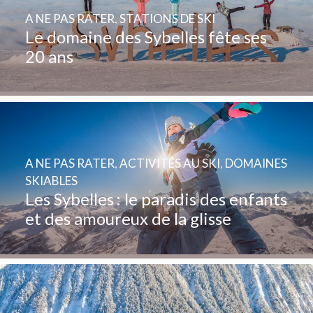
A NE PAS RATER
,
STATIONS DE SKI
Le domaine des Sybelles fête ses
20 ans
A NE PAS RATER
,
ACTIVITÉS AU SKI
,
DOMAINES
SKIABLES
Les Sybelles : le paradis des enfants
et des amoureux de la glisse