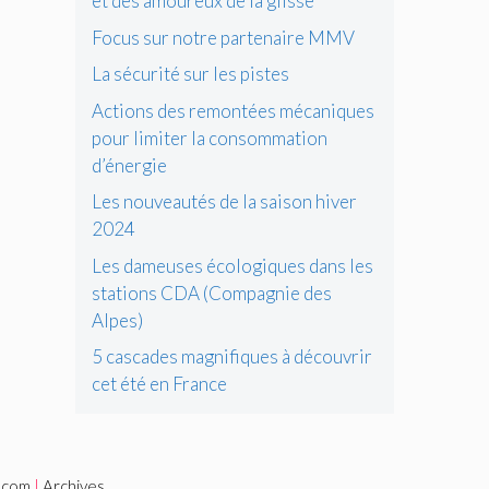
et des amoureux de la glisse
Focus sur notre partenaire MMV
La sécurité sur les pistes
Actions des remontées mécaniques
pour limiter la consommation
d’énergie
Les nouveautés de la saison hiver
2024
Les dameuses écologiques dans les
stations CDA (Compagnie des
Alpes)
5 cascades magnifiques à découvrir
cet été en France
i.com
|
Archives