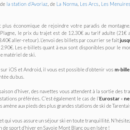
 de
la station d’Avoriaz
, de
La Norma
,
Les Arcs
,
Les Menuire
et plus économique de rejoindre votre paradis de montagne
lagne, le prix du trajet est de 12.30€ au tarif adulte (21€ a
.40€ aller-retour). L’envoi des billets par courrier se fait
jusq
 2.90€. Les e-billets quant à eux sont disponibles pour le mo
e matériel de ski.
 sur iOS et Android, il vous est possible d’obtenir vos
m-bille
ntée du bus.
ison d’hiver, des navettes vous attendent à la sortie des tra
tations préférées. C’est également le cas de l’
Eurostar
«
ne
us amène aux pieds des plus grandes stations de ski de Tarentai
et qui vous assure un séjour ski en toute tranquillité. N’hésite
on de sport d’hiver en Savoie Mont Blanc ou en Isère !