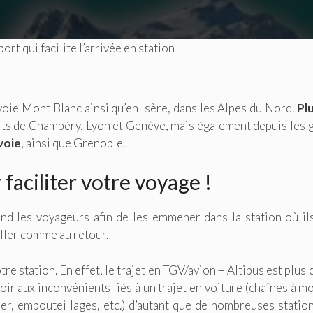
ort qui facilite l’arrivée en station
voie Mont Blanc ainsi qu’en Isère, dans les Alpes du Nord.
Pl
rts de Chambéry, Lyon et Genève, mais également depuis les 
voie
, ainsi que Grenoble.
 faciliter votre voyage !
end les voyageurs afin de les emmener dans la station où il
aller comme au retour.
re station. En effet, le trajet en TGV/avion + Altibus est plus 
ir aux inconvénients liés à un trajet en voiture (chaînes à m
her, embouteillages, etc.) d’autant que de nombreuses statio