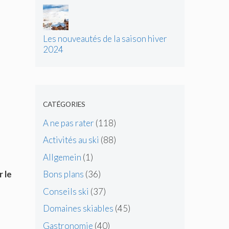
d’énergie
Les nouveautés de la saison hiver
2024
CATÉGORIES
A ne pas rater
(118)
Activités au ski
(88)
Allgemein
(1)
 le
Bons plans
(36)
Conseils ski
(37)
Domaines skiables
(45)
Gastronomie
(40)