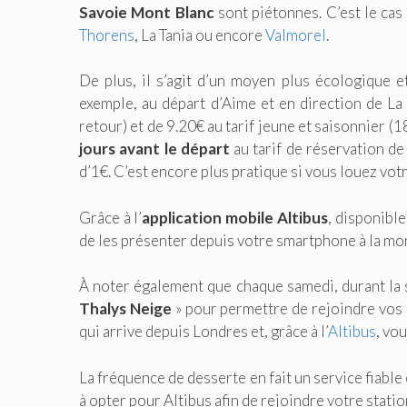
Savoie Mont Blanc
sont piétonnes. C’est le cas
Thorens
, La Tania ou encore
Valmorel
.
De plus, il s’agit d’un moyen plus écologique 
exemple, au départ d’Aime et en direction de La P
retour) et de 9.20€ au tarif jeune et saisonnier (18
jours avant le départ
au tarif de réservation de
d’1€. C’est encore plus pratique si vous louez votr
Grâce à l’
application mobile Altibus
, disponible
de les présenter depuis votre smartphone à la mo
À noter également que chaque samedi, durant la sa
Thalys Neige
» pour permettre de rejoindre vos s
qui arrive depuis Londres et, grâce à l’
Altibus
, vo
La fréquence de desserte en fait un service fiable 
à opter pour Altibus afin de rejoindre votre stati