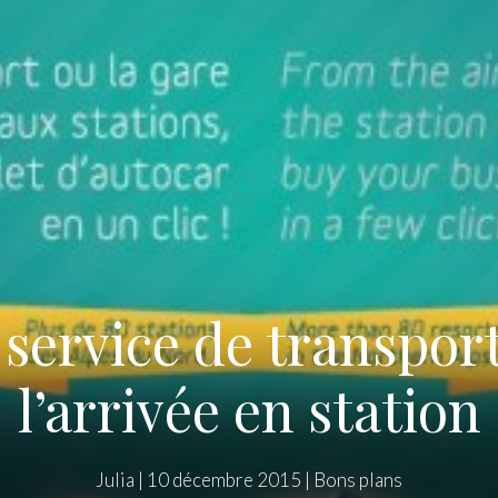
 service de transport 
l’arrivée en station
Julia
|
10 décembre 2015
|
Bons plans