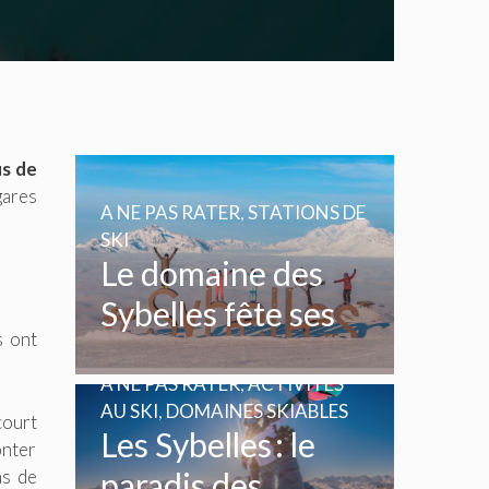
us de
gares
A NE PAS RATER
,
STATIONS DE
SKI
Le domaine des
Sybelles fête ses
s ont
20 ans
A NE PAS RATER
,
ACTIVITÉS
AU SKI
,
DOMAINES SKIABLES
court
Les Sybelles : le
onter
ns de
paradis des