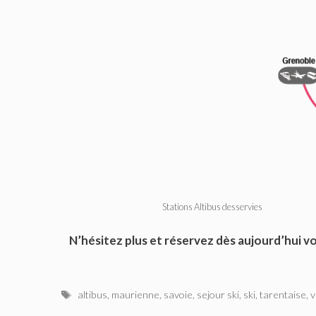
Stations Altibus desservies
N’hésitez plus et réservez dès aujourd’hui vot
Étiquettes
altibus
,
maurienne
,
savoie
,
sejour ski
,
ski
,
tarentaise
,
v