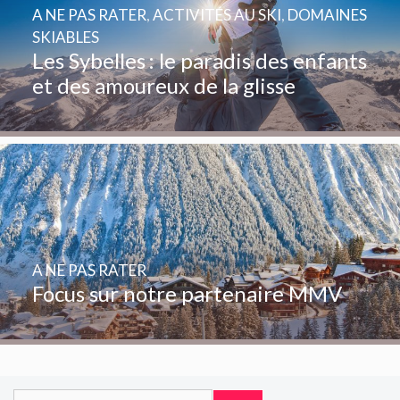
A NE PAS RATER
,
ACTIVITÉS AU SKI
,
DOMAINES
SKIABLES
Les Sybelles : le paradis des enfants
et des amoureux de la glisse
A NE PAS RATER
Focus sur notre partenaire MMV
Rechercher :