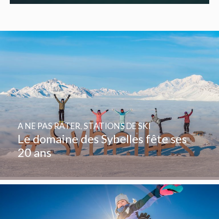
A NE PAS RATER
,
STATIONS DE SKI
Le domaine des Sybelles fête ses
20 ans