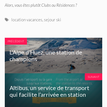
Alors, vous êtes plutôt Clubs ou Résidences ?
Étiquettes
location vacances
,
sejour ski
PRÉCÉDENT
L’Alpe d’Huez, une station de
champions
SUIVANT
Altibus, un service de transport
qui facilite l’arrivée en station