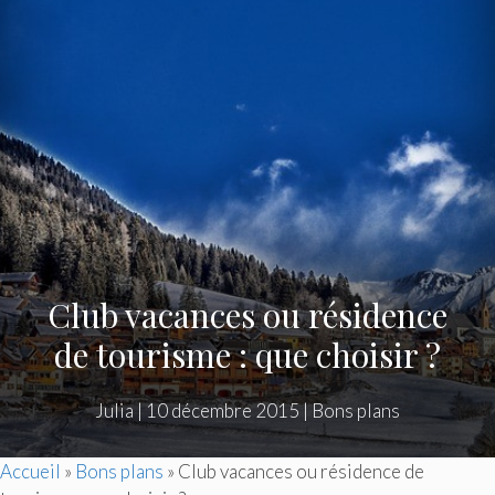
Club vacances ou résidence
de tourisme : que choisir ?
Julia
|
10 décembre 2015
|
Bons plans
Accueil
»
Bons plans
»
Club vacances ou résidence de