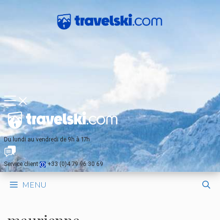
Aller
au
contenu
MENU