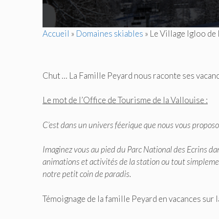
Accueil
»
Domaines skiables
»
Le Village Igloo de 
Chut … La Famille Peyard nous raconte ses vacanc
Le mot de l’Office de Tourisme de la Vallouise :
C’est dans un univers féerique que nous vous proposo
Imaginez vous au pied du Parc National des Ecrins dan
animations et activités de la station ou tout simplem
notre petit coin de paradis.
Témoignage de la famille Peyard en vacances sur l