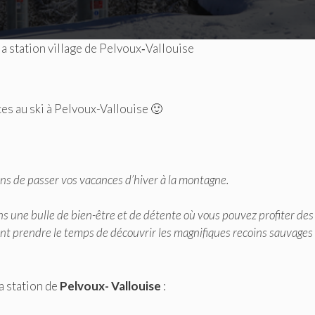
la station village de Pelvoux‐Vallouise
es au ski à Pelvoux-Vallouise 🙂
ns de passer vos vacances d’hiver à la montagne.
s une bulle de bien-être et de détente où vous pouvez profiter des
ent prendre le temps de découvrir les magnifiques recoins sauvages
a station de
Pelvoux- Vallouise
: