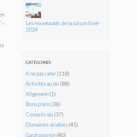
d’énergie
 en
er…
Les nouveautés de la saison hiver
2024
es
CATÉGORIES
A ne pas rater
(118)
Activités au ski
(88)
Allgemein
(1)
Bons plans
(36)
Conseils ski
(37)
Domaines skiables
(45)
Gastronomie
(40)