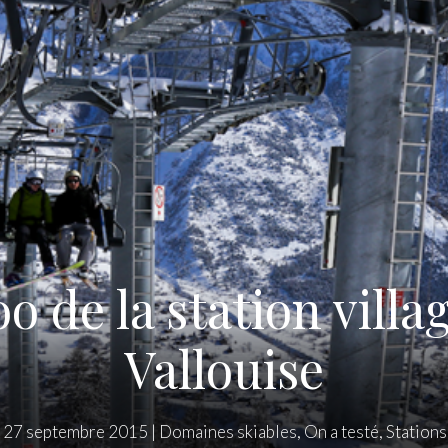
oo de la station vill
Vallouise
|
27 septembre 2015
|
Domaines skiables
,
On a testé
,
Stations