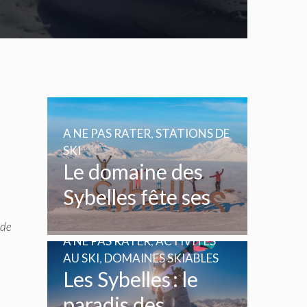
A NE PAS RATER
,
STATIONS DE
SKI
Le domaine des
Sybelles fête ses
20 ans
 de
A NE PAS RATER
,
ACTIVITÉS
AU SKI
,
DOMAINES SKIABLES
Les Sybelles : le
paradis des