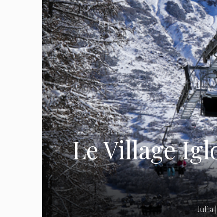
Le Village Igl
Julia