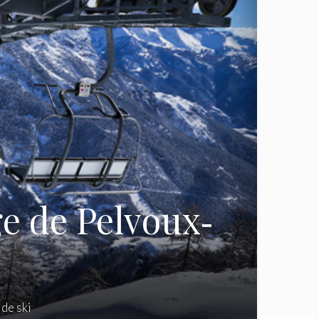
age de Pelvoux‐
 de ski