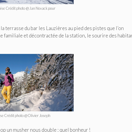
ouise Crédit photo @Jan Novack pour
 la terrasse du bar les Lauzières au pied des pistes que l’on
familiale et décontractée de la station, le sourire des habita
ise Crédit photo @Olivier Joseph
hop un musher nous double : quel bonheur !