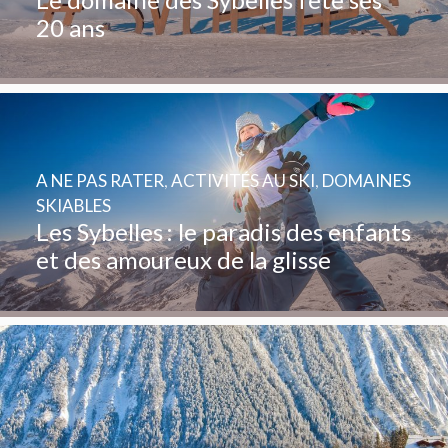
20 ans
A NE PAS RATER
,
ACTIVITÉS AU SKI
,
DOMAINES
SKIABLES
Les Sybelles : le paradis des enfants
et des amoureux de la glisse