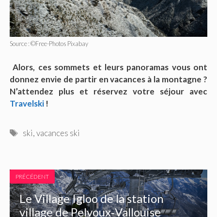
Source : ©Free-Photos Pixabay
Alors, ces sommets et leurs panoramas vous ont
donnez envie de partir en vacances à la montagne ?
N’attendez plus et réservez votre séjour avec
Travelski
!
Étiquettes
ski
,
vacances ski
PRÉCÉDENT
Le Village Igloo de la station
village de Pelvoux‐Vallouise