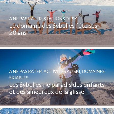
A NE PAS RATER
,
STATIONS DE SKI
Le domaine des Sybelles fête ses
20 ans
A NE PAS RATER
,
ACTIVITÉS AU SKI
,
DOMAINES
SKIABLES
Les Sybelles : le paradis des enfants
et des amoureux de la glisse