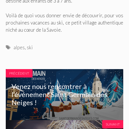
destiné aux enfants de 3 à 7 ans.
Voilà de quoi vous donner envie de découvrir, pour vos
prochaines vacances au ski, ce petit village authentique
niché au cœur de la Savoie.
Étiquettes
alpes
,
ski
PRÉCÉDENT
Venez nous rencontrer à
l’événement Saint Germain des
Neiges !
SUIVANT