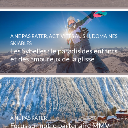
A NE PAS RATER
,
ACTIVITÉS AU SKI
,
DOMAINES
SKIABLES
Les Sybelles : le paradis des enfants
et des amoureux de la glisse
A NE PAS RATER
Focus sur notre partenaire MMV