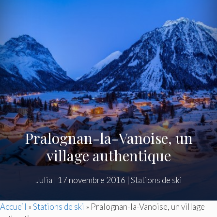
Pralognan-la-Vanoise, un
village authentique
Julia
|
17 novembre 2016
|
Stations de ski
Accueil
»
Stations de ski
»
Pralognan-la-Vanoise, un village