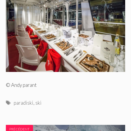
© Andy parant
Étiquettes
paradiski
,
ski
PRÉCÉDENT