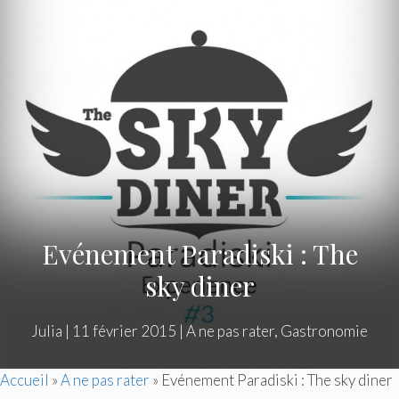
Evénement Paradiski : The
sky diner
Julia
|
11 février 2015
|
A ne pas rater
,
Gastronomie
Accueil
»
A ne pas rater
»
Evénement Paradiski : The sky diner