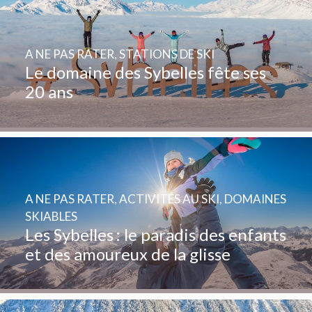
A NE PAS RATER
,
STATIONS DE SKI
Le domaine des Sybelles fête ses
20 ans
A NE PAS RATER
,
ACTIVITÉS AU SKI
,
DOMAINES
SKIABLES
Les Sybelles : le paradis des enfants
et des amoureux de la glisse