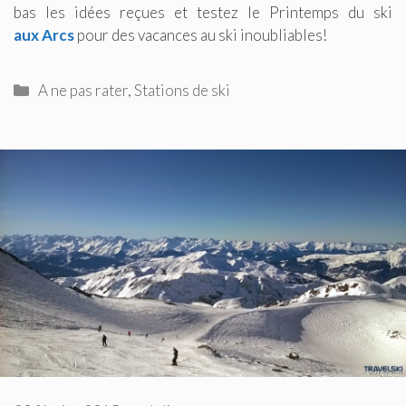
bas les idées reçues et testez le Printemps du ski
aux Arcs
pour des vacances au ski inoubliables!
Catégories
A ne pas rater
,
Stations de ski