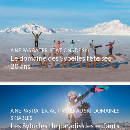
A NE PAS RATER
,
STATIONS DE SKI
Le domaine des Sybelles fête ses
20 ans
A NE PAS RATER
,
ACTIVITÉS AU SKI
,
DOMAINES
SKIABLES
Les Sybelles : le paradis des enfants