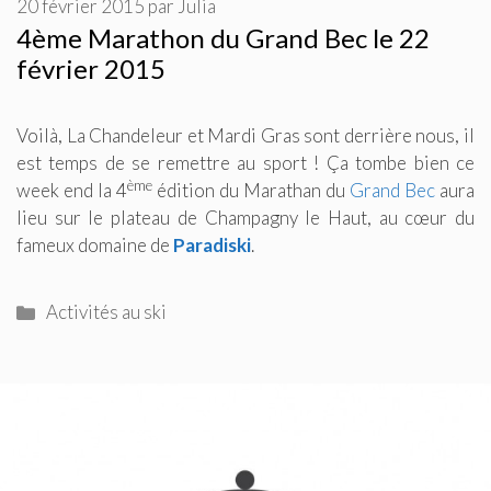
20 février 2015
par
Julia
4ème Marathon du Grand Bec le 22
février 2015
Voilà, La Chandeleur et Mardi Gras sont derrière nous, il
est temps de se remettre au sport ! Ça tombe bien ce
ème
week end la 4
édition du Marathan du
Grand Bec
aura
lieu sur le plateau de Champagny le Haut, au cœur du
fameux domaine de
Paradiski
.
Catégories
Activités au ski