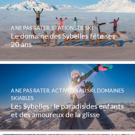
A NE PAS RATER
,
STATIONS DE SKI
Le domaine des Sybelles fête ses
20 ans
A NE PAS RATER
,
ACTIVITÉS AU SKI
,
DOMAINES
SKIABLES
Les Sybelles : le paradis des enfants
et des amoureux de la glisse