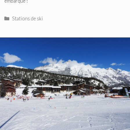
embarque !
Catégories
Stations de ski