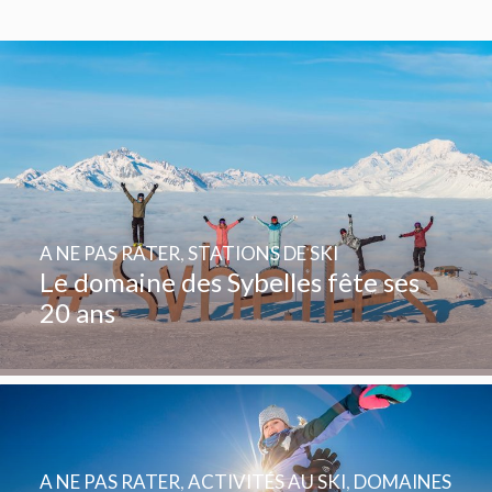
A NE PAS RATER
,
STATIONS DE SKI
Le domaine des Sybelles fête ses
20 ans
A NE PAS RATER
,
ACTIVITÉS AU SKI
,
DOMAINES