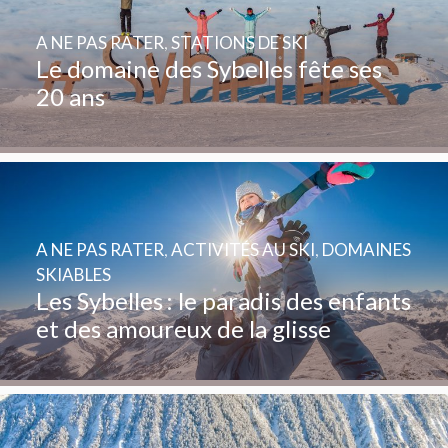
A NE PAS RATER
,
STATIONS DE SKI
Le domaine des Sybelles fête ses
20 ans
A NE PAS RATER
,
ACTIVITÉS AU SKI
,
DOMAINES
SKIABLES
Les Sybelles : le paradis des enfants
et des amoureux de la glisse