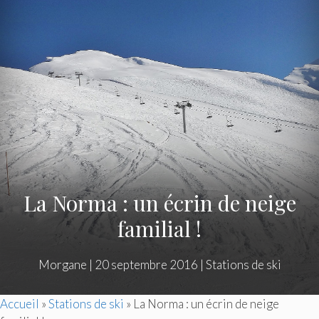
La Norma : un écrin de neige
familial !
Morgane
|
20 septembre 2016
|
Stations de ski
Accueil
»
Stations de ski
»
La Norma : un écrin de neige