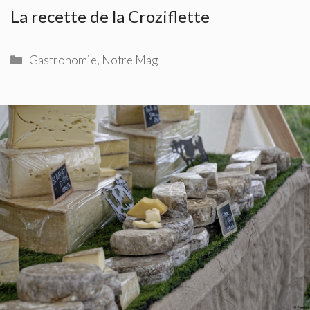
La recette de la Croziflette
Catégories
Gastronomie
,
Notre Mag