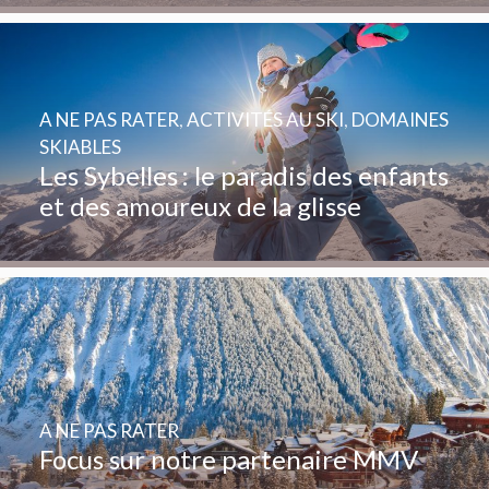
A NE PAS RATER
,
ACTIVITÉS AU SKI
,
DOMAINES
SKIABLES
Les Sybelles : le paradis des enfants
et des amoureux de la glisse
A NE PAS RATER
Focus sur notre partenaire MMV