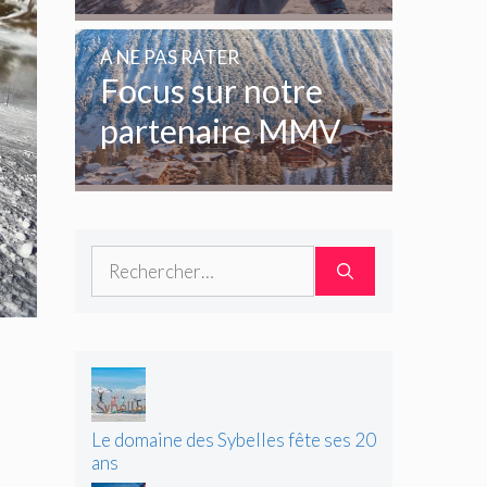
enfants et des
amoureux de la
A NE PAS RATER
glisse
Focus sur notre
partenaire MMV
Rechercher :
Le domaine des Sybelles fête ses 20
ans