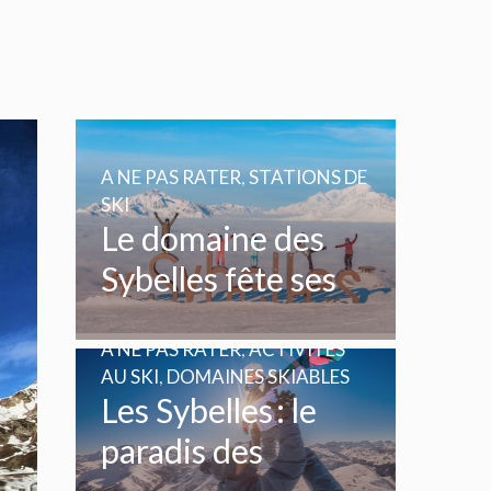
A NE PAS RATER
,
STATIONS DE
SKI
Le domaine des
Sybelles fête ses
20 ans
A NE PAS RATER
,
ACTIVITÉS
AU SKI
,
DOMAINES SKIABLES
Les Sybelles : le
paradis des