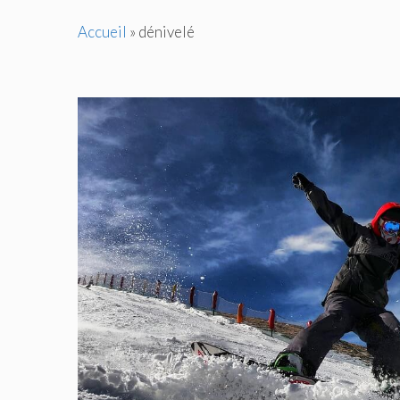
Accueil
»
dénivelé