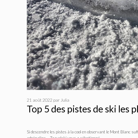
21 août 2022
par
Julia
Top 5 des pistes de ski les 
Si descendre les pistes à la cool en observant le Mont Blanc suf
adrénaline… Travelski vous a sélectionné …