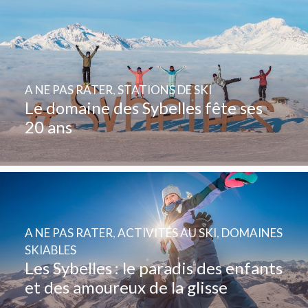
A NE PAS RATER
,
STATIONS DE SKI
Le domaine des Sybelles fête ses
20 ans
A NE PAS RATER
,
ACTIVITÉS AU SKI
,
DOMAINES
SKIABLES
Les Sybelles : le paradis des enfants
et des amoureux de la glisse