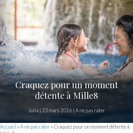
Craquez pour un moment
détente à Mille8
Julia
|
23 mars 2016
|
A ne pas rater
Accueil
»
A ne pas rater
»
Craquez pour un moment détente à