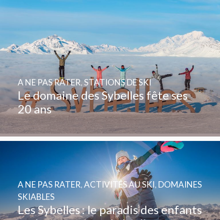
A NE PAS RATER
,
STATIONS DE SKI
Le domaine des Sybelles fête ses
20 ans
A NE PAS RATER
,
ACTIVITÉS AU SKI
,
DOMAINES
SKIABLES
Les Sybelles : le paradis des enfants