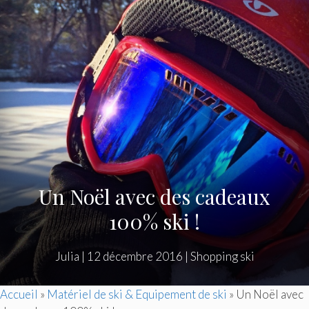
Un Noël avec des cadeaux
100% ski !
Julia
|
12 décembre 2016
|
Shopping ski
Accueil
»
Matériel de ski & Equipement de ski
»
Un Noël avec