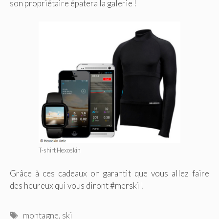
son propriétaire épatera la galerie !
T-shirt Hexoskin
Grâce à ces cadeaux on garantit que vous allez faire
des heureux qui vous diront #merski !
Étiquettes
montagne
,
ski