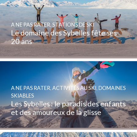
A NE PAS RATER
,
STATIONS DE SKI
Le domaine des Sybelles fête ses
20 ans
A NE PAS RATER
,
ACTIVITÉS AU SKI
,
DOMAINES
SKIABLES
Les Sybelles : le paradis des enfants
et des amoureux de la glisse