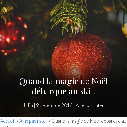
Quand la magie de Noël
débarque au ski !
Julia
|
9 décembre 2016
|
A ne pas rater
Accueil
»
A ne pas rater
»
Quand la magie de Noël débarque au