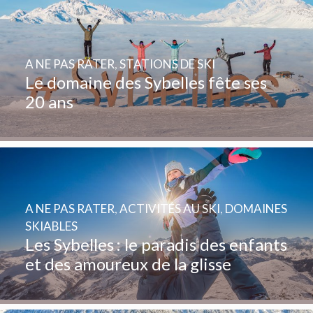
A NE PAS RATER
,
STATIONS DE SKI
Le domaine des Sybelles fête ses
20 ans
A NE PAS RATER
,
ACTIVITÉS AU SKI
,
DOMAINES
SKIABLES
Les Sybelles : le paradis des enfants
et des amoureux de la glisse