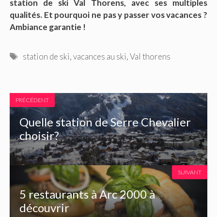
station de ski Val Thorens, avec ses multiples
qualités. Et pourquoi ne pas y passer vos vacances ?
Ambiance garantie !
Étiquettes
station de ski
,
vacances au ski
,
Val thorens
PRÉCÉDENT
Quelle station de Serre Chevalier
choisir?
SUIVANT
5 restaurants à Arc 2000 à
découvrir