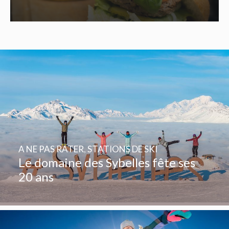
A NE PAS RATER
,
STATIONS DE SKI
Le domaine des Sybelles fête ses
20 ans