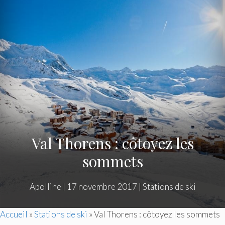
Val Thorens : côtoyez les
sommets
Apolline
|
17 novembre 2017
|
Stations de ski
Accueil
»
Stations de ski
»
Val Thorens : côtoyez les sommets