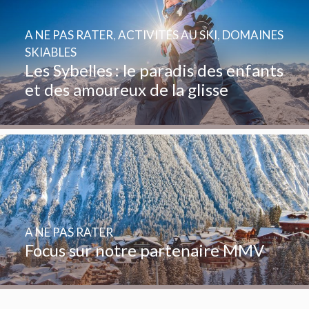
A NE PAS RATER
,
ACTIVITÉS AU SKI
,
DOMAINES
SKIABLES
Les Sybelles : le paradis des enfants
et des amoureux de la glisse
A NE PAS RATER
Focus sur notre partenaire MMV