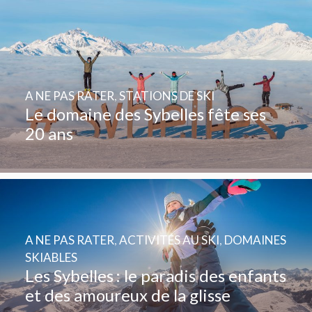
A NE PAS RATER
,
STATIONS DE SKI
Le domaine des Sybelles fête ses
20 ans
A NE PAS RATER
,
ACTIVITÉS AU SKI
,
DOMAINES
SKIABLES
Les Sybelles : le paradis des enfants
et des amoureux de la glisse