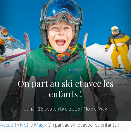
On part au ski et avec les
enfants !
Julia
|
15 septembre 2015
|
Notre Mag
Accueil
»
Notre Mag
»
On part au ski et avec les enfants !