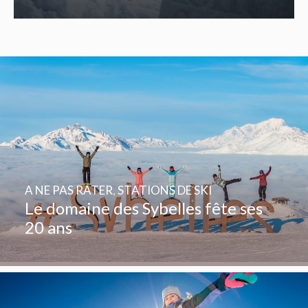
A NE PAS RATER
,
STATIONS DE SKI
Le domaine des Sybelles fête ses
20 ans