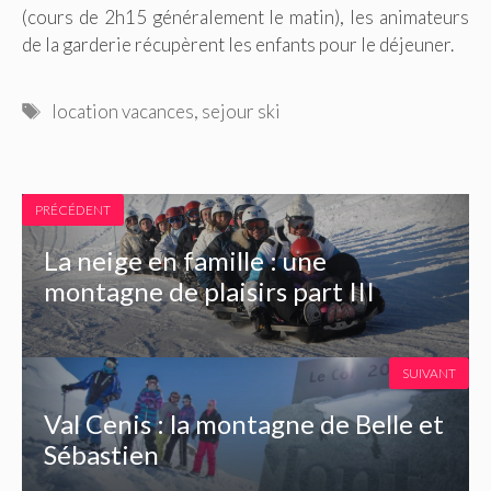
(cours de 2h15 généralement le matin), les animateurs
de la garderie récupèrent les enfants pour le déjeuner.
Étiquettes
location vacances
,
sejour ski
PRÉCÉDENT
La neige en famille : une
montagne de plaisirs part III
SUIVANT
Val Cenis : la montagne de Belle et
Sébastien