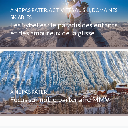
A NE PAS RATER
,
ACTIVITÉS AU SKI
,
DOMAINES
SKIABLES
Les Sybelles : le paradis des enfants
et des amoureux de la glisse
A NE PAS RATER
Focus sur notre partenaire MMV