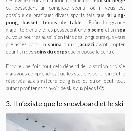
des évènements en station comme des
jeux sur neige
ou possèdent un complexe sportif où il vous est
possible de pratiquer divers sports tels que du
ping-
pong
,
basket
,
tennis de table
… Enfin la grande
majorité d’entre elles possèdent une
piscine
et un
spa
où vous pourrez aussi bien faire des longueurs que vous
prélassez dans un
sauna
ou un
jacuzzi
avant d’opter
pour l’un des
soins du corps
que propose le centre.
Encore une fois tout cela dépend de la station choisie
mais vous comprendrez que les stations sont loin d’être
réservés aux amateurs de glisse et qu’on peut tout
autant profiter sans avoir de skis aux pieds ! 🙂
3. Il n’existe que le snowboard et le ski