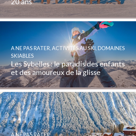
20 ans
A NE PAS RATER
,
ACTIVITÉS AU SKI
,
DOMAINES
SKIABLES
Les Sybelles : le paradis des enfants
et des amoureux de la glisse
A NE PAS RATER