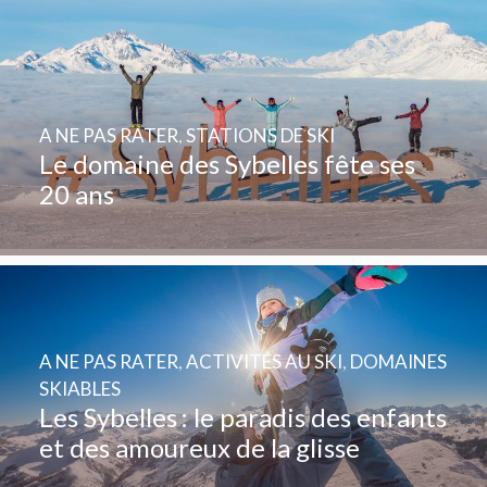
A NE PAS RATER
,
STATIONS DE SKI
Le domaine des Sybelles fête ses
20 ans
A NE PAS RATER
,
ACTIVITÉS AU SKI
,
DOMAINES
SKIABLES
Les Sybelles : le paradis des enfants
et des amoureux de la glisse