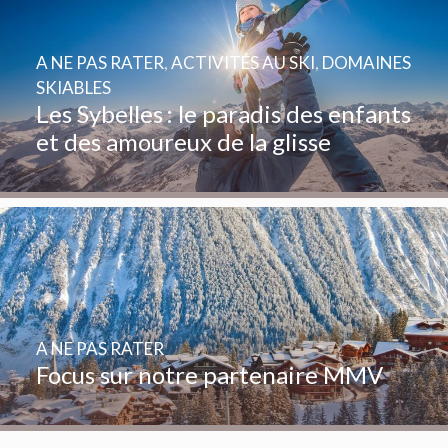
A NE PAS RATER
,
ACTIVITÉS AU SKI
,
DOMAINES
SKIABLES
Les Sybelles : le paradis des enfants
et des amoureux de la glisse
A NE PAS RATER
Focus sur notre partenaire MMV