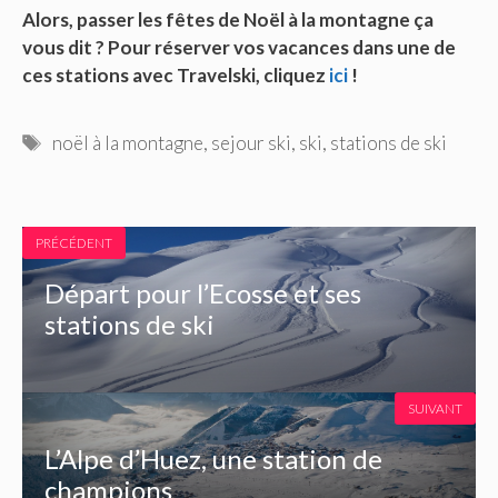
Alors, passer les fêtes de Noël à la montagne ça
vous dit ? Pour réserver vos vacances dans une de
ces stations avec Travelski, cliquez
ici
!
Étiquettes
noël à la montagne
,
sejour ski
,
ski
,
stations de ski
PRÉCÉDENT
Départ pour l’Ecosse et ses
stations de ski
SUIVANT
L’Alpe d’Huez, une station de
champions