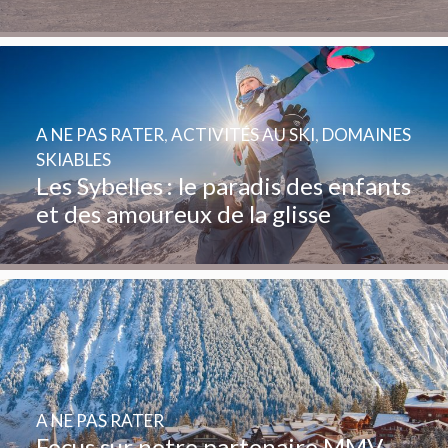
A NE PAS RATER
,
ACTIVITÉS AU SKI
,
DOMAINES
SKIABLES
Les Sybelles : le paradis des enfants
et des amoureux de la glisse
A NE PAS RATER
Focus sur notre partenaire MMV