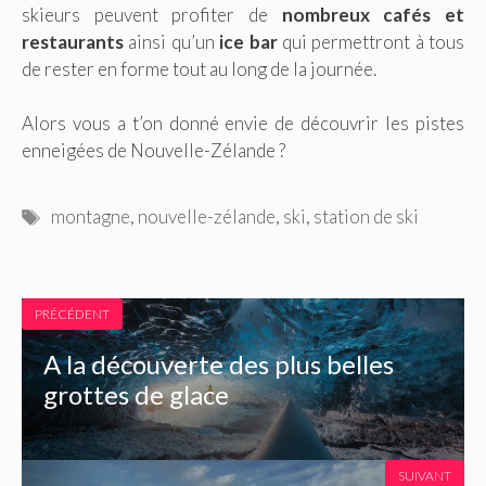
skieurs peuvent profiter de
nombreux cafés et
restaurants
ainsi qu’un
ice bar
qui permettront à tous
de rester en forme tout au long de la journée.
Alors vous a t’on donné envie de découvrir les pistes
enneigées de Nouvelle-Zélande ?
Étiquettes
montagne
,
nouvelle-zélande
,
ski
,
station de ski
PRÉCÉDENT
A la découverte des plus belles
grottes de glace
SUIVANT