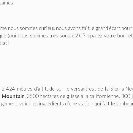
caines
omme nous sommes curieux nous avons fait le grand écart pour 
ntique (oui nous sommes très souples!). Préparez votre bonnet
iat !
2 424 mètres d’altitude sur le versant est de la Sierra Ne
 Mountain
. 3500 hectares de glisse à la californienne, 300 
gement, voici les ingrédients d’une station qui fait le bonheu