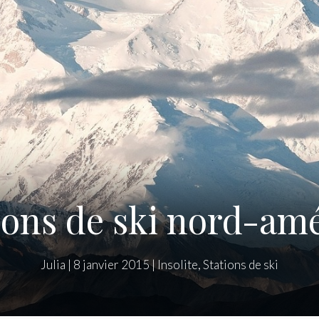
ions de ski nord-am
Julia
|
8 janvier 2015
|
Insolite
,
Stations de ski