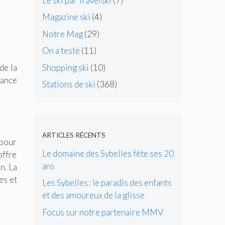
Le ski par Travelski
(7)
Magazine ski
(4)
Notre Mag
(29)
On a testé
(11)
Shopping ski
(10)
de la
iance
Stations de ski
(368)
ARTICLES RÉCENTS
 pour
Le domaine des Sybelles fête ses 20
offre
ans
n. La
es et
Les Sybelles : le paradis des enfants
et des amoureux de la glisse
Focus sur notre partenaire MMV