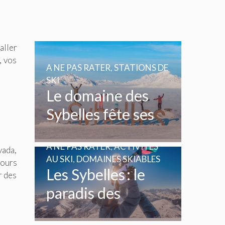
aller
, vos
A NE PAS RATER
,
STATIONS DE
SKI
Le domaine des
Sybelles fête ses
20 ans
A NE PAS RATER
,
ACTIVITÉS
vada,
AU SKI
,
DOMAINES SKIABLES
jours
Les Sybelles : le
r des
paradis des
enfants et des