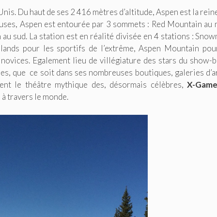
nis. Du haut de ses 2 416 mètres d’altitude, Aspen est la rein
uses, Aspen est entourée par 3 sommets : Red Mountain au 
au sud. La station est en réalité divisée en 4 stations : Sno
hlands
pour les sportifs de l’extrême, Aspen Mountain
pou
novices. Egalement lieu de villégiature des stars du show-bi
ées, que ce soit dans ses nombreuses boutiques, galeries d’a
ment le théâtre mythique des, désormais célèbres,
X-Game
 à travers le monde.