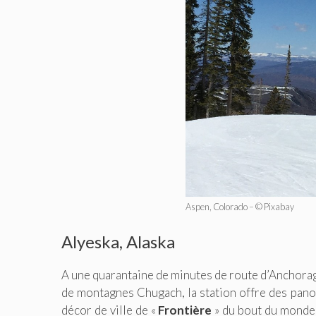
Aspen, Colorado – © Pixabay
Alyeska, Alaska
A une quarantaine de minutes de route d’Anchorage
de montagnes Chugach, la station offre des pano
décor de ville de «
Frontière
» du bout du monde, 