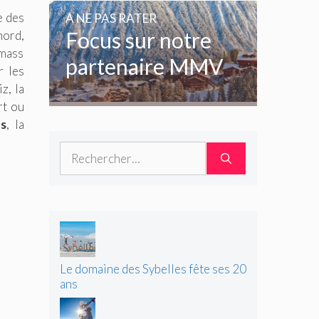
amoureux de la
e des
A NE PAS RATER
glisse
Focus sur notre
nord,
wmass
partenaire MMV
r les
z, la
rt ou
s
, la
Rechercher :
Le domaine des Sybelles fête ses 20
ans