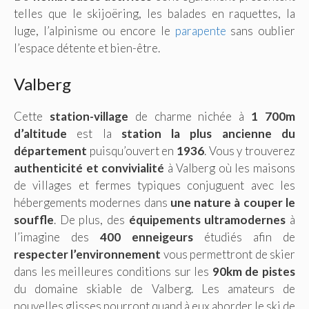
telles que le skijoëring, les balades en raquettes, la
luge, l’alpinisme ou encore le
parapente
sans oublier
l’espace détente et bien-être.
Valberg
Cette
station-village
de charme nichée à
1 700m
d’altitude
est la
station la plus ancienne du
département
puisqu’ouvert en
1936
. Vous y trouverez
authenticité et convivialité
à Valberg où les maisons
de villages et fermes typiques conjuguent avec les
hébergements modernes dans
une nature à couper le
souffle
. De plus, des
équipements ultramodernes
à
l’imagine des
400 enneigeurs
étudiés afin de
respecter l’environnement
vous permettront de skier
dans les meilleures conditions sur les
90km de pistes
du domaine skiable de Valberg. Les amateurs de
nouvelles glisses pourront quand à eux aborder le ski de