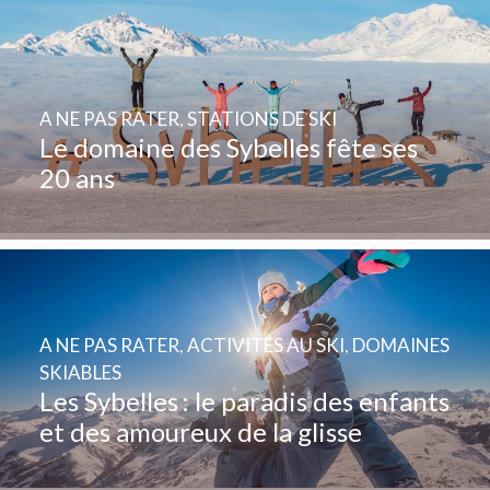
A NE PAS RATER
,
STATIONS DE SKI
Le domaine des Sybelles fête ses
20 ans
A NE PAS RATER
,
ACTIVITÉS AU SKI
,
DOMAINES
SKIABLES
Les Sybelles : le paradis des enfants
et des amoureux de la glisse