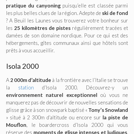
pratique du canyoning
puisqu’elle est classée parmi
les plus belles clues de la région. Adepte de
ski de fond
? A Beuil les Launes vous trouverez votre bonheur sur
les
25 kilomètres de pistes
régulièrement tracées et
damées de son domaine nordique. Pour ce qui est des
hébergements, gîtes communaux ainsi que hôtels sont
prêts à vous accueillir.
Isola 2000
A
2 000m d’altitude
à la frontière avec l’Italie se trouve
la
station
d’Isola 2000. Découvrez-y un
environnement naturel exceptionnel
où vous ne
manquerez pas de découvrir de nouvelles sensations de
glisse grâce à son snowpark baptisé «
Tony’s Snowland
» situé à 2 300m d’altitude ou encore sur
la piste de
Mouflon
, le boardercross d’Isola 2000 qui vous
réserve des
moments de glisse intenses et ludiques
.