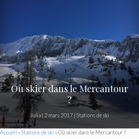
Où skier dans le Mercantour
?
Julia
|
2 mars 2017
|
Stations de ski
Accueil
»
Stations de ski
»
Où skier dans le Mercantour ?